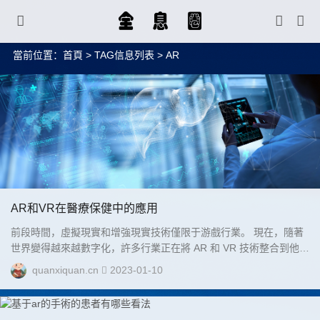
當前位置：
首頁
> TAG信息列表 > AR
AR和VR在醫療保健中的應用
前段時間，虛擬現實和增強現實技術僅限于游戲行業。 現在，隨著
世界變得越來越數字化，許多行業正在將 AR 和 VR 技術整合到他們
的工作中，并實現看似遙不可及的現實。 其中一個行業是醫療保
quanxiquan.cn
2023-01-10
健。 據報道，未來五年，醫療保健領域的 AR 和 VR 市場規模將達
到 97 億美元左右。 目前價值約為27億美元。 這意味著該行業到
2027 年將增長 3.5 倍。...