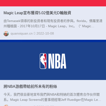
Magic Leap宣布獲得5.02億美元D輪融資
由Temasek領導的新投資者和現有投資者的參與。florida，佛羅里達
州種植園 - 2017年10月17日 - Magic Leap，Inc。（“ Magic
Leap”）今天宣布，它已籌集了由Temasek領導的D系列股權...
quanxiquan.cn
2022-10-08
將NBA游戲帶給前所未有的粉絲
今天，我們很自豪地宣布我們與NBA和特納的首次體育合作伙伴關
系。Magic Leap Screens的董事總經理Jeff Ruediger在Magic Leap
上，我們引入了一種新型的人類計算機交互性，從一臺輕...