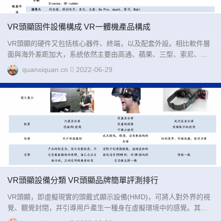
VR頭顯固件設備構成 VR一體機產品構成
VR頭顯的硬件又包括核心器件、終端，以及配套外設。相比軟件層
面與海外差距加大，系統依然主要由高通、蘋果、三型、索尼、谷
歌等國外巨頭壟斷，在硬件層面，我國已有不少廠商參與，其中終
quanxiquan.cn
2022-06-29
端機制造、顯示屏、光學器件等方面技術已經較為成熟，但芯片領
域仍然由國外廠商占據統治地位。...
VR頭顯設備分類 VR頭顯品牌簡單評測排行
VR頭顯，即虛擬現實的頭戴式顯示設備(HMD)，可將人對外界的視
覺、聽覺封閉，并引導用戶產生一種身在虛擬環境中的感覺。其原
理是通過左右眼屏幕分別顯示左右眼的圖像，人眼獲取這種帶有差