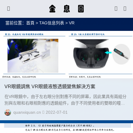
當前位置：
首頁
> TAG信息列表 > VR
VR眼鏡調焦 VR眼鏡液態透鏡變焦解決方案
在VR眼鏡中，由于左右眼分別對應不同的屏幕，因此業具有兩組分
別與左眼和右眼相對應的透鏡組件，由于不同使用者的雙眼的瞳距
各不相同，若透鏡組件之間的距離恒定不變，必然會導致部分使用
quanxiquan.cn
2022-07-01
者在穿戴VR眼鏡時的體驗感受。由于不同消費者臉型五官不同，因
此一款較高質量的VR/AR眼鏡通常都會擁有焦距調節功能。將瞳距
與焦距均調節到合理位置，將讓圖像準確落在視網膜上(尤其是焦