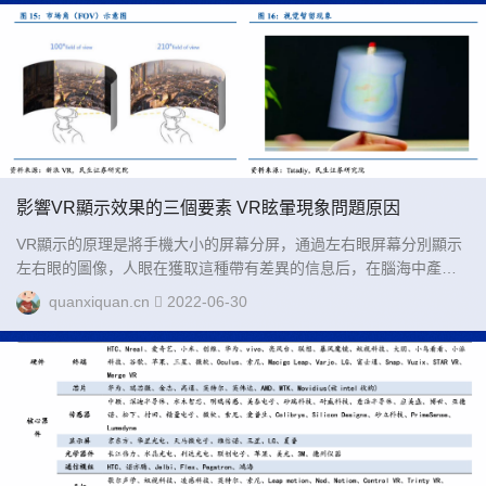
影響VR顯示效果的三個要素 VR眩暈現象問題原因
VR顯示的原理是將手機大小的屏幕分屏，通過左右眼屏幕分別顯示
左右眼的圖像，人眼在獲取這種帶有差異的信息后，在腦海中產生
立體感，而決定VR顯示效果的主要有視場角(FOV)、角分辨率
quanxiquan.cn
2022-06-30
(PPD)、視覺暫留(Persistence)三個要素。...