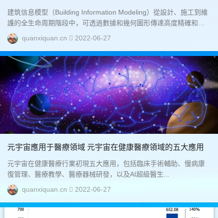
建筑信息模型（Building Information Modeling）從設計、施工到維
護的全生命周期階段中，可透過數據和幾何圖形傳達高度精確和透
明的工程信息，也成功的實現高效率的溝通。然而，BIM模型尚未發
quanxiquan.cn
2022-06-27
揮其可視化的潛質，透過沉浸在模型中，使用者可以感受材料、燈
光、家具和其他細節模型。延展實境（Extended Reality，XR）提
供了解決方案。...
元宇宙應用于醫療領域 元宇宙在健康醫療領域的五大應用
元宇宙在健康醫療行業初現五大應用，包括臨床手術輔助、慢病康
復管理、醫療教學、醫療器械研發，以及AI超級醫生...
quanxiquan.cn
2022-06-27