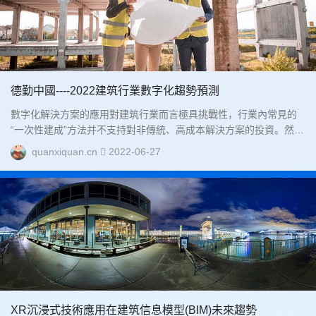
德勤中國----2022建筑行業數字化趨勢預測
數字化解決方案的應用對建筑行業而言極具挑戰性，行業內常見的
“一次性建成”方法并不支持對非傳統、高成本解決方案的投資。然
而，隨著區塊鏈、數字孿生、虛擬現實和增強現實（VR/AR）等工
quanxiquan.cn
2022-06-27
業4.0解決方案在整個供應鏈中變得更易得、成本更低、應用更廣
泛，以及敏捷實踐更加普遍，建筑行業需要考慮的不再是“是否”應用
數字化解決方案——而是“何時”以及“如何”投資并實現數字化工作方
式。...
XR沉浸式技術應用在建筑信息模型(BIM)未來趨勢