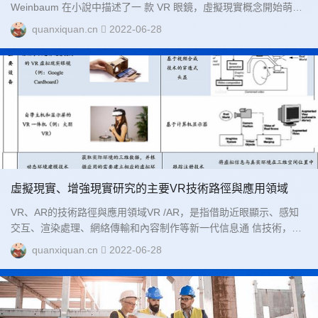
Weinbaum 在小說中描述了一 款 VR 眼鏡，虛擬現實概念開始萌
芽。自此，虛擬現實技術開始萌芽，經歷了上世紀 50、60 年 代的
quanxiquan.cn
2022-06-28
原始階段，以及 70、80 代的技術積累階段到 90 年代的應用轉型階
段后，在 2012 年正式 步入起步階段。此后行業又經歷了 2016 元
年和 2017 爆冷，經過技術、生態等多方調整，以及 2020 年疫情促
進室內娛樂需求的顯著提升，VR 技術重回人們視野，產業發展迎來
拐點。...
虛擬現實、增強現實研究的主要VR技術路徑與應用領域
VR、AR的技術路徑與應用領域VR /AR，是指借助近眼顯示、感知
交互、渲染處理、網絡傳輸和內容制作等新一代信息通 信技術，構
建身臨其境與虛實融合沉浸體驗所涉及的產品和服務，其涉及學科
quanxiquan.cn
2022-06-28
眾多，應用領域 廣泛，系統種類繁雜。...