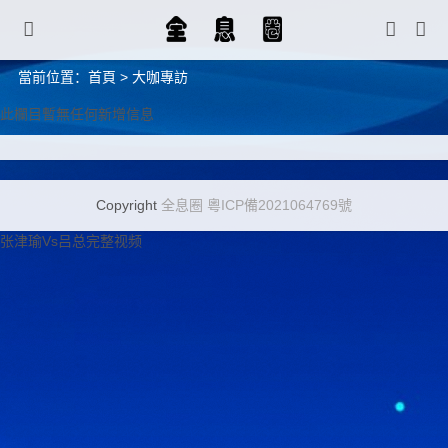
當前位置：
首頁
>
大咖專訪
此欄目暫無任何新增信息
Copyright
全息圈
粵ICP備2021064769號
张津瑜Vs吕总完整视频