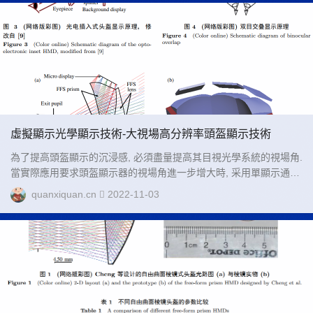
會聚的位置不一致. 有資料顯示, 會聚與聚焦的不一致是用戶觀看立
體圖像時視覺不適和視疲勞的主要原因之一. 為了讓用戶獲得舒適的
虛擬現實體驗, 需要具有調節人眼聚焦距離 (即顯示的圖像的深度) 的
頭盔顯示設備....
虛擬顯示光學顯示技術-大視場高分辨率頭盔顯示技術
為了提高頭盔顯示的沉浸感, 必須盡量提高其目視光學系統的視場角.
當實際應用要求頭盔顯示器的視場角進一步增大時, 采用單顯示通道
的傳統設計方案會出現分辨率下降的問題, 影響到顯示的沉浸感效果.
quanxiquan.cn
2022-11-03
因為視場角和分辨率存在 R = 2θ/N 的關系, 其中 R 為最小可分辨角
度, θ 為半視場角,N 為頭盔中使用的微型顯示器在這個方向上的像素
數. 在 N 為一定值時, R 與 FOV 相互制約, 無法同時滿足大視場和高
分辨率的要求....