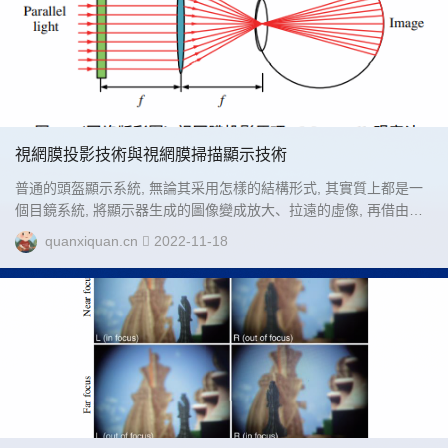
視網膜投影技術與視網膜掃描顯示技術
普通的頭盔顯示系統, 無論其采用怎樣的結構形式, 其實質上都是一
個目鏡系統, 將顯示器生成的圖像變成放大、拉遠的虛像, 再借由人
眼聚焦在視網膜上. 如果將人眼也視為系統的組成部分, 則顯示器面
quanxiquan.cn
2022-11-18
和人眼視網膜面是共軛的物像面, 通常要獲得更大的視場角則需要更
大口徑、更復雜的系統.而視網膜投影顯示 (retinal projection
display, RPD) 打破了這種物像關系....