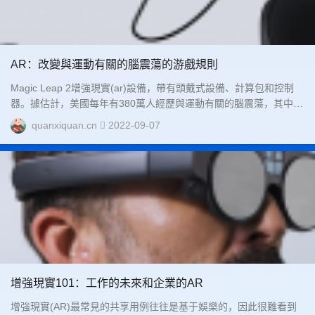
AR：改變與運動有關的腦震蕩的游戲規則
Magic Leap 2增強現實(ar)設備，帶有頭戴式設備、計算包和控制
器。據估計，美國每年有380萬人經歷與運動有關的腦震蕩，其中
190萬人是青少年和兒童。這些都是保守的數據，因為估計有...
quanxiquan.cn
2022-09-07
增強現實101：工作的未來和企業的AR
增強現實(AR)最常見的共享用例往往是基于娛樂的，因此很難看到