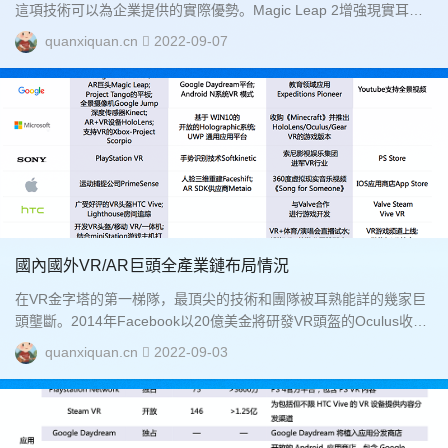
這項技術可以為企業提供的實際優勢。Magic Leap 2增強現實耳機
設備-企業。增強現實技術擅長于幫助我們在現實環...
quanxiquan.cn
2022-09-07
國內國外VR/AR巨頭全產業鏈布局情況
在VR金字塔的第一梯隊，最頂尖的技術和團隊被耳熟能詳的幾家巨
頭壟斷。2014年Facebook以20億美金將研發VR頭盔的Oculus收入
麾下，由此掌握了硬件入口。...
quanxiquan.cn
2022-09-03