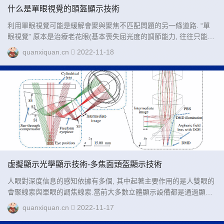
什么是單眼視覺的頭盔顯示技術
利用單眼視覺可能是緩解會聚與聚焦不匹配問題的另一條道路. “單
眼視覺” 原本是治療老花眼(基本喪失屈光度的調節能力, 往往只能看
清遠處的物體) 的一種方法: 通過佩戴眼鏡、隱形眼鏡或者通過手術
quanxiquan.cn
2022-11-18
的方法讓一只眼鏡能夠觀察近處的物體而另一只眼鏡觀察遠處的物
體....
虛擬顯示光學顯示技術-多焦面頭盔顯示技術
人眼對深度信息的感知依據有多個, 其中起著主要作用的是人雙眼的
會聚線索與單眼的調焦線索.當前大多數立體顯示設備都是通過顯示
具有一定視差的圖像引導用戶雙眼形成特定會聚角而形成立體感. 然
quanxiquan.cn
2022-11-17
而, 用戶的眼睛卻聚焦到所顯示的圖像的位置, 這個位置往往和雙眼