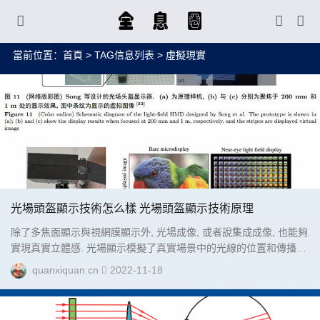
當前位置：
首頁
> TAG信息列表 > 虛擬現實
光場頭盔顯示技術怎么樣 光場頭盔顯示技術原理
除了多焦面顯示與視網膜顯示外, 光場成像, 或者說集成成像, 也能夠
實現真實立體感. 光場顯示模擬了真實場景中的光線的位置和傳播方
向. 光場頭盔顯示器常常借助微孔陣列或者微透鏡陣列....
quanxiquan.cn
2022-11-18