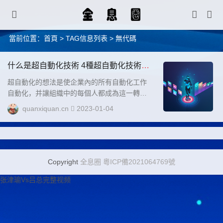
當前位置：
首頁
> TAG信息列表 > 無代碼
什么是超自動化技術 4種超自動化技術幫
助企業
超自動化的想法是使企業內的所有自動化工作
自動化，并讓組織中的每個人都成為這一轉變
的一部分。為了最大限度地擴大自動化的范
quanxiquan.cn
2023-01-04
圍，超自動化匯集了各種智能自動化系統、工
具和技術。超自動化以人工智能 （AI）、機器
學習、機器人流程自動化 （RPA） 以及其他形
式的決策、流程和任務自動化等技術為例。...
Copyright
全息圈
粵ICP備2021064769號
张津瑜Vs吕总完整视频