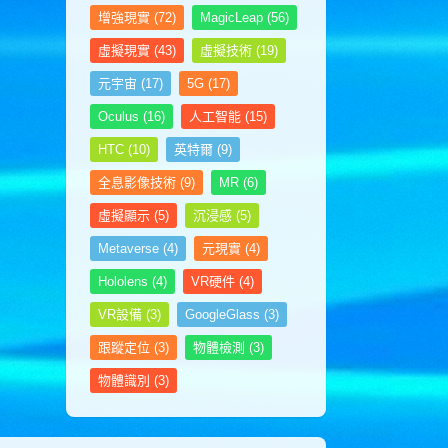
计算机工程师
增強現實
(72)
MagicLeap
(56)
计算机应用工程师考试网
虛擬現實
(43)
虛擬技術
(19)
家具设计师考试网
家政管理师考试网
元宇宙
(17)
5G
(17)
监理工程师考试网
建筑安装工程师考试网
Oculus
(16)
人工智能
(15)
建筑八大员考试网
HTC
(10)
英特爾
(9)
建筑工程师考试网
健康管理师考试网
全息影像技術
(9)
MR
(6)
健康照护师考试网
虛擬顯示
(5)
沉浸感
(5)
健身教练网
江苏英才教育网
Metaverse
(4)
元現實
(4)
江苏英才培训网
Hololens
(4)
VR硬件
(4)
江苏英才职业技能鉴定集团
金融分析师考试网
VR設備
(3)
GoogleGlass
(3)
经济师考试网
景观设计师考试网
跟蹤定位
(3)
物體檢測
(3)
景区管理师考试网
物體識別
(3)
酒店管理师考试网
客服管理师考试网
客户服务管理师考试网