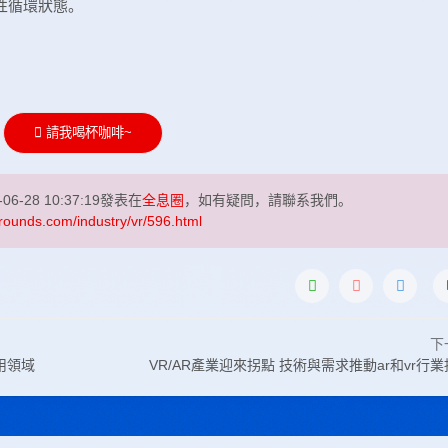
良性循環狀態。
請我喝杯咖啡~
-06-28 10:37:19發表在
全息圈
，如有疑問，請聯系我們。
rounds.com/industry/vr/596.html
下
用領域
VR/AR產業迎來拐點 技術與需求推動ar和vr行