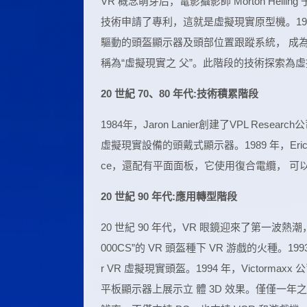
VR 概念萌芽后，電影攝影師 Morton Heiling
技術申請了專利，這就是虛擬現實原型機。1968 
驅動的頭盔顯示器及頭部位置跟蹤系統， 成為虛擬
稱為“虛擬現實之 父”。此階段的技術探索為
20 世紀 70、80 年代:技術積累階段
1984年，Jaron Lanier創建了VPL Rese
虛擬現實設備的頭戴式顯示器。1989 年，Eric H
ce，還配有平面面板，它使用復合電纜， 
20 世紀 90 年代:應用轉型階段
20 世紀 90 年代，VR 眼鏡迎來了第一波熱潮，
000CS”的 VR 頭盔種下 VR 游戲的火種。1993
r VR 虛擬現實頭盔。1994 年，Victormaxx
平板顯示器上展示立 體 3D 效果。僅僅一年之