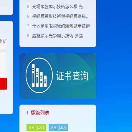
管理工程师考试网
光場頭盔顯示技術怎么樣 光場頭盔顯示技術原理
广告策划师考试网
視網膜投影技術與視網膜掃描顯示技術
商务师考试网
职业技能考试网
什么是單眼視覺的頭盔顯示技術
职业技能鉴定网
虛擬顯示光學顯示技術-多焦面頭盔顯示技術
职业技能鉴定网
职业技能证书网
职业技能考试网
职业技能考试网
职业技能证书网
焊接工程师考试网
护理管理师考试网
花艺设计师考试网
化工工程师考试网
化妆品配方师考试网
环境工程师考试网
会计师考试网
会展策划师考试网
標簽列表
机电工程师考试网
机器人工程师考试网
VR
(137)
AR
(110)
机械工程师考试网