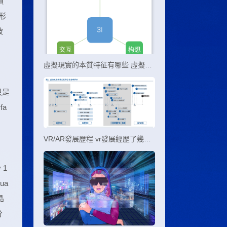
項
形
被
虛擬現實的本質特征有哪些 虛擬現實的三個本質特征
只是
fa
。
VR/AR發展歷程 vr發展經歷了幾個階段
 1
ua
晶
分