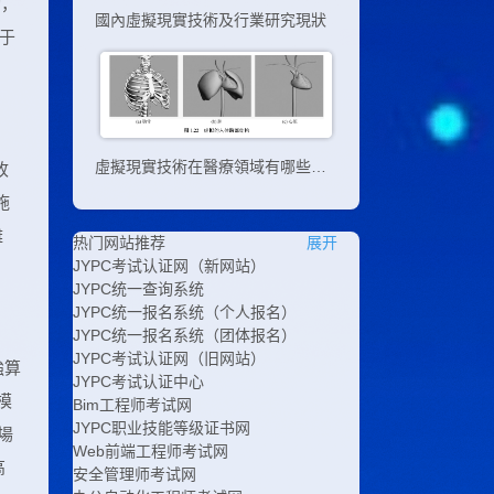
動，
國內虛擬現實技術及行業研究現狀
于
虛擬現實技術在醫療領域有哪些應用
收
施
難
热门网站推荐
展开
JYPC考试认证网（新网站）
JYPC统一查询系统
JYPC统一报名系统（个人报名）
JYPC统一报名系统（团体报名）
JYPC考试认证网（旧网站）
強算
JYPC考试认证中心
模
Bim工程师考试网
JYPC职业技能等级证书网
場
Web前端工程师考试网
高
安全管理师考试网