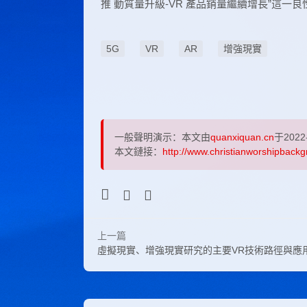
推 動質量升級-VR 產品銷量繼續增長”這一
5G
VR
AR
增強現實
一般聲明演示：本文由
quanxiquan.cn
于2022
本文鏈接：
http://www.christianworshipbackg
上一篇
虛擬現實、增強現實研究的主要VR技術路徑與應