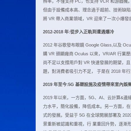
辨率，不僅支持 PC，也支持 VCR 和游戲機。1
但由于設備成本高、理念過于超前、技術缺陷等
將 VR 帶入商業領域，VR 迎來了一次小爆
2012-2018 年:從步入正軌到遭遇爆冷
2012 年谷歌發布眼鏡 Google Glass,以及 Oc
購 VR 頭顯廠商 Oculus 以來，VR/AR 
尚不足以支撐用戶對 VR 快速發展的期望，且
題，對消費者吸引力不足， 于是在 2018 
2019 年至今:5G 基礎設施及疫情帶來室內
2019 年以來，一方面，5G、AI、云計算&
力水平，簡化設備，降低成本。另一方面，在技
式的發展。受益于 5G 在全球開展部署及 202
景重新被認識和重視，行 業重回升勢，逐漸形