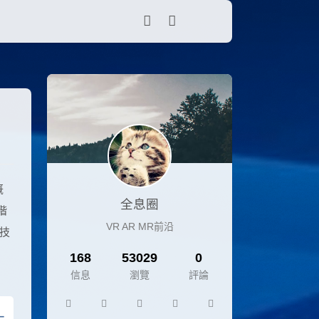
概
全息圈
階
VR AR MR前沿
過技
168
53029
0
信息
瀏覽
評論