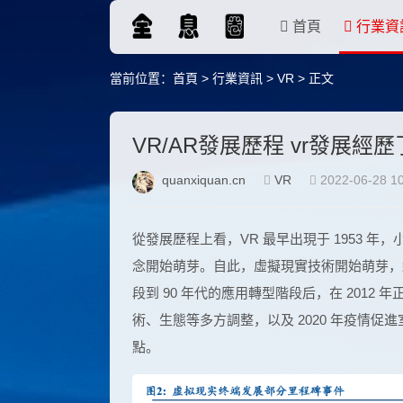
首頁
行業資
當前位置：
首頁
>
行業資訊
>
VR
> 正文
VR/AR發展歷程 vr發展經
quanxiquan.cn
VR
2022-06-28 10
從發展歷程上看，VR 最早出現于 1953 年，小說
念開始萌芽。自此，虛擬現實技術開始萌芽，經歷了
段到 90 年代的應用轉型階段后，在 2012 年
術、生態等多方調整，以及 2020 年疫情
點。