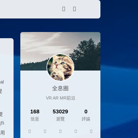
l
全息圈
提
VR AR MR前沿
168
53029
0
提
信息
瀏覽
評論
用戶
，用