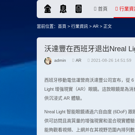
首頁
行業資
當前位置：
首頁
>
行業資訊
>
AR
> 正文
沃達豐在西班牙退出Nreal Li
admin
AR
2021-08-26 14:51:59
西班牙移動電信運營商沃達豐公司宣布，從 6 
Light 增強現實（AR）眼鏡。這款眼鏡是為
供沉浸式 AR 體驗。
Nreal Light 智能眼鏡通過六自由度 (
供可訪問且高質量的增強現實和混合現實體驗
能夠觀看視頻、上網并在其視野范圍內排列數