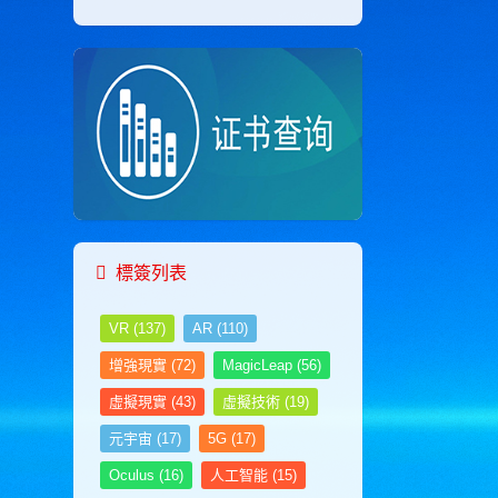
职业技能考试网
职业技能鉴定网
职业技能鉴定网
职业技能证书网
职业技能考试网
职业技能考试网
职业技能证书网
焊接工程师考试网
护理管理师考试网
花艺设计师考试网
化工工程师考试网
化妆品配方师考试网
標簽列表
环境工程师考试网
会计师考试网
VR
(137)
AR
(110)
会展策划师考试网
机电工程师考试网
增強現實
(72)
MagicLeap
(56)
机器人工程师考试网
虛擬現實
(43)
虛擬技術
(19)
机械工程师考试网
计算机工程师
元宇宙
(17)
5G
(17)
计算机应用工程师考试网
Oculus
(16)
人工智能
(15)
家具设计师考试网