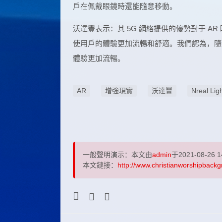
戶在佩戴眼鏡時還能隨意移動。
沃達豐表示：其 5G 網絡提供的優勢對于 AR
使用戶的體驗更加流暢和舒適。我們認為，隨著
體驗更加流暢。
AR
增強現實
沃達豐
Nreal Lig
一般聲明演示：本文由
admin
于2021-08-26 
本文鏈接：
http://www.christianworshipbackg