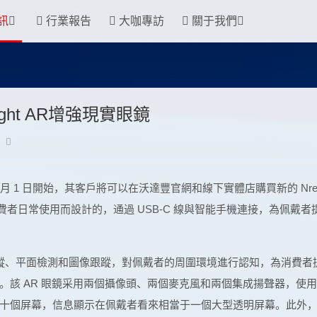
訊
行業報告
大咖專訪
關于我們
ght AR增強現實眼鏡
月 1 日開始，其客戶將可以在沃達豐官網和線下實體店購買新的 Nrea
消費者日常使用而設計的，通過 USB-C 線與智能手機連接，為佩戴者
6DoF) 跟蹤、平面檢測和圖像跟蹤，對佩戴者的周圍環境進行認知，為消費者
。該 AR 眼鏡采用兩個攝像頭、兩個麥克風和兩個集成揚聲器，使
十個屏幕，信息顯示在佩戴者看來相當于一個大型透明屏幕。此外