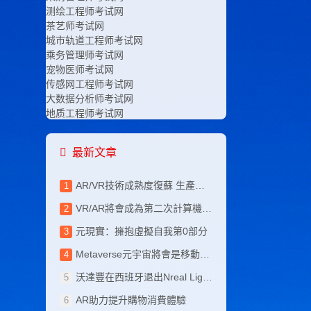
测绘工程师考试网
茶艺师考试网
城市轨道工程师考试网
乘务管理师考试网
宠物医师考试网
传感网工程师考试网
大数据分析师考试网
地质工程师考试网
电竞运营师考试网
电子工程师考试网
最新文章
电子竞技师考试网
电子商务师考试网
AR/VR技術成熟度復蘇 生產穩定產業規模化增長放量
服装设计师考试网
高铁乘务师考试网
VR/AR將會成為第二次計算機科技文明生產力
工程咨询师考试网
工业设计师考试网
元現實：擁抱虛擬自我第0部分
工艺美术师考试网
Metaverse元宇宙將會是移動互聯網未來發展趨勢
公路工程师考试网
管理工程师考试网
沃達豐在西班牙退出Nreal Light AR增強現實眼鏡
广告策划师考试网
AR助力提升購物消費體驗
商务师考试网