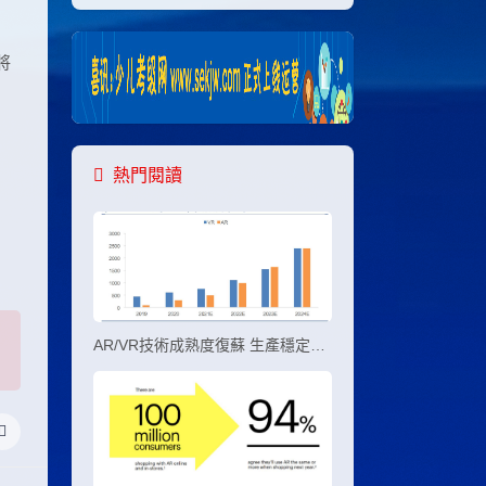
將
，
熱門閱讀
AR/VR技術成熟度復蘇 生產穩定產業規模化增長放量