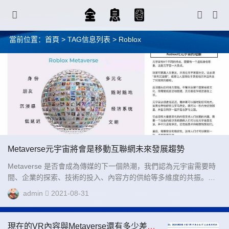
當前位置：
首頁
> TAG信息列表 > Roblox
Metaverse元宇宙將會是移動互聯網未來發展趨勢
Metaverse 是否會成為傳媒的下一個熱潮，我們認為元宇宙需要時
間、企業的探索、技術的投入、內容方的供給等多維度的共振。海
外 Metaverse 賽道玩家大致上由四大勢力構成：科技巨頭、內容型
admin
2021-08-31
公司、工具型公司、新型 UGC 創作平臺，中國 Metaverse 賽道已
吸引互聯網頭部企業騰訊、網易、字節跳動等躍躍欲試，內容型公
司，新型 UGC 創作平臺加速入局。...
現在的VR內容與Metaverse還有多少差