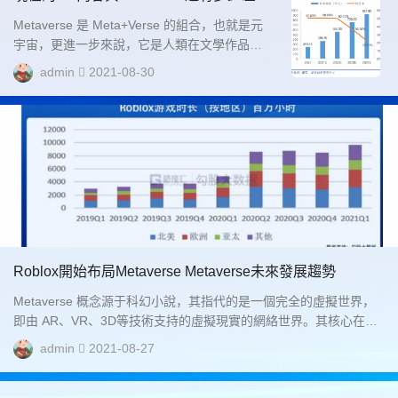
距？
Metaverse 是 Meta+Verse 的組合，也就是元
宇宙，更進一步來說，它是人類在文學作品里
對下一代互聯網的幻想。Metaverse 就是在未
admin
2021-08-30
來建立于虛擬空間的“新世界”，它擁有除實物之
外人類社會擁有的任何東西，人們可以在其中
生活、娛樂、工作、交易。 而Metaverse 概念
也從個人對下一代計算平臺形態的幻想，成為
了許多人對未來世界的共同理想。...
Roblox開始布局Metaverse Metaverse未來發展趨勢
Metaverse 概念源于科幻小說，其指代的是一個完全的虛擬世界，
即由 AR、VR、3D等技術支持的虛擬現實的網絡世界。其核心在于
Metaverse 創建了一個不同于現實的虛擬世界，從而將人的活動從
admin
2021-08-27
現實空間移植到了虛擬空間，如果說移動互聯網時代是對人有效時
間的填充，那么 Metaverse 則是對人生活空間的擴展，在此基礎上