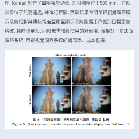
理. Konrad 制作了單眼視覺頭盔, 左眼圖像位于500 mm、右眼
圖像位于無窮遠處, 并進行實驗. 實驗結果表明單眼視覺頭盔顯
示系統相對與傳統視差型頭盔顯示系統能讓用戶識別目標更加
精確, 耗時也更短, 同時無需犧牲使用的舒適度. 而相對于多焦面
頭盔系統, 單眼視覺頭盔系統結構簡單、成本低廉.