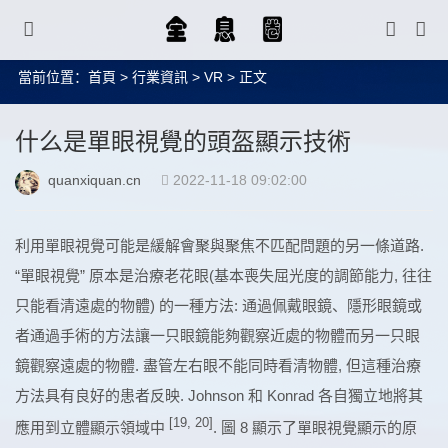
當前位置：
首頁
>
行業資訊
>
VR
> 正文
什么是單眼視覺的頭盔顯示技術
quanxiquan.cn
2022-11-18 09:02:00
利用單眼視覺可能是緩解會聚與聚焦不匹配問題的另一條道路.
“單眼視覺” 原本是治療老花眼(基本喪失屈光度的調節能力, 往往
只能看清遠處的物體) 的一種方法: 通過佩戴眼鏡、隱形眼鏡或
者通過手術的方法讓一只眼鏡能夠觀察近處的物體而另一只眼
鏡觀察遠處的物體. 盡管左右眼不能同時看清物體, 但這種治療
方法具有良好的患者反映. Johnson 和 Konrad 各自獨立地將其
[19, 20]
應用到立體顯示領域中
. 圖 8 顯示了單眼視覺顯示的原