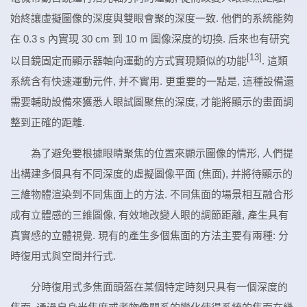
始終讓虛擬圖像的深度與雙眼會聚的深度一致. 他們的系統能夠
在 0.3 s 內實現 30 cm 到 10 m 圖像深度的切換. 后來也有研究
[13]
以目鏡固定而顯示器軸向運動的方式實現類似的功能
. 這類
系統含有快速運動元件, 并不實用. 更重要的一點是, 這種設備還
需要輔助設備來獲悉人眼試圖聚焦的深度, 才能將顯示的畫面調
整到正確的距離.
為了避免要根據眼睛聚焦的位置來顯示圖像的情形, 人們提
出構建多個具有不同深度的虛擬圖像平面 (焦面), 并將待顯示的
三維物體渲染到不同焦面上的方法. 不同焦面的場景相互融合形
成有立體感的三維圖像, 有效地改變人眼的調節距離, 產生具有
真實感的立體視覺. 現有的產生多個焦面的方法主要有兩種: 分
時復用式與空間并行式.
分時復用式多焦面頭盔在某個特定時刻只具有一個深度的