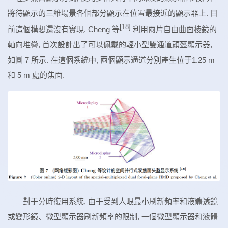
將待顯示的三維場景各個部分顯示在位置最接近的顯示器上. 目
[18]
前這個構想還沒有實現. Cheng 等
利用兩片自由曲面棱鏡的
軸向堆疊, 首次設計出了可以佩戴的輕小型雙通道頭盔顯示器,
如圖 7 所示. 在這個系統中, 兩個顯示通道分別產生位于1.25 m
和 5 m 處的焦面.
對于分時復用系統, 由于受到人眼最小刷新頻率和液體透鏡
或變形鏡、微型顯示器刷新頻率的限制, 一個微型顯示器和液體