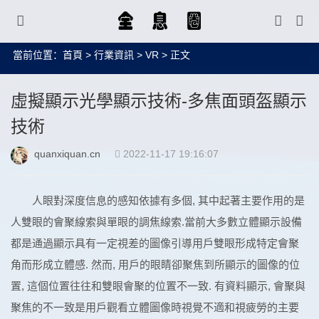
當前位置：
首頁
>
行業資訊
>
VR
> 正文
虛擬顯示光學顯示技術-多焦面頭盔顯示
技術
quanxiquan.cn
2022-11-17 19:16:07
人眼對深度信息的感知依據有多個, 其中起著主要作用的是
人雙眼的會聚線索與單眼的調焦線索.當前大多數立體顯示設備
都是通過顯示具有一定視差的圖像引導用戶雙眼形成特定會聚
角而形成立體感. 然而, 用戶的眼睛卻聚焦到所顯示的圖像的位
置, 這個位置往往和雙眼會聚的位置不一致. 有資料顯示, 會聚與
聚焦的不一致是用戶觀看立體圖像時視覺不適和視疲勞的主要