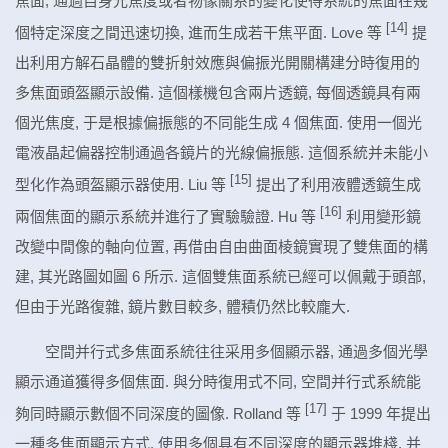
焦面, 通過自身光焦度或者物像關系的變化使得系統的焦面在幾
[14]
個特定深度之間迅速切換, 進而生成若干焦平面. Love 等
提
出利用方解石晶體的雙折射效應與偏振光開關構建分時復用的
多焦面頭盔顯示設備. 這個樣機包含兩片透鏡, 每個透鏡具有兩
個光焦度, 于是根據偏振態的不同能生成 4 個焦面. 使用一個光
電液晶起偏器控制通過各鏡片的光線偏振態. 這個系統并未能小
[15]
型化作為頭盔顯示器使用. Liu 等
提出了利用液體透鏡生成
[16]
兩個焦面的顯示系統并進行了實驗驗證. Hu 等
利用變形鏡
改變中間像的軸向位置, 再借由自由曲面棱鏡實現了雙焦面的構
建, 其光路圖如圖 6 所示. 這個雙焦面系統已經可以佩戴于頭部,
但由于光路復雜, 鏡片數目較多, 體積仍然比較龐大.
空間并行式多焦面系統往往采用多個顯示器, 通過多個光學
顯示通道獲得多個焦面. 與分時復用式不同, 空間并行式系統能
[17]
夠同時顯示數個不同深度的圖像. Rolland 等
于 1999 年提出
一種多焦面顯示方式, 使用多個具有不同深度的顯示器堆棧, 并