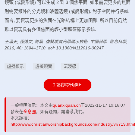
鏡頭 (或變形鏡) 可以生成 2 到 3 個焦平面. 如果需要更多的焦面
則需要額外的分光鏡和液體透鏡 (或變形鏡). 對于空間并行系統
而言, 要實現更多的焦面在光路結構上更加困難. 所以目前仍然
難以實現具有多個焦面的輕小型頭盔顯示系統.
王涌天, 程德文, 許晨. 虛擬現實光學顯示技術. 中國科學: 信息科學,
2016, 46: 1694–1710, doi: 10.1360/N112016-00247
虛擬顯示
虛擬現實
沉浸感
請我喝杯咖啡~
一般聲明演示：本文由
quanxiquan.cn
于2022-11-17 19:16:07
發表在
全息圈
，如有疑問，請聯系我們。
本文鏈接：
http://www.christianworshipbackgrounds.com/industry/vr/719.html