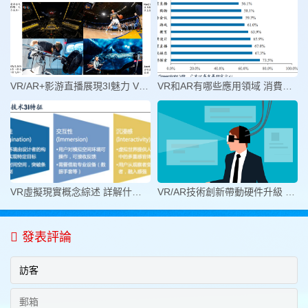
VR/AR+影游直播展現3I魅力 VR/AR+
VR和AR有哪些應用領域 消費者認為V
VR虛擬現實概念綜述 詳解什么是VR
VR/AR技術創新帶動硬件升級 VR/AR
發表評論