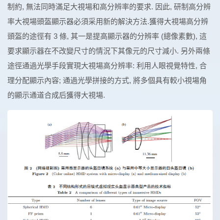
制約, 無法同時滿足大視場和高分辨率的要求. 因此, 研制高分辨
率大視場頭盔顯示器必須采用新的解決方法.獲得大視場高分辨
頭盔的途徑有 3 條, 其一是提高顯示器的分辨率 (總像素數), 這
要求顯示器在不改變尺寸的情況下其像元的尺寸減小. 另外兩條
途徑通過光學手段實現大視場高分辨率: 利用人眼視覺特性, 合
理分配顯示內容; 通過光學拼接的方式, 將多個具有較小視場角
的顯示通道合成后獲得大視場.