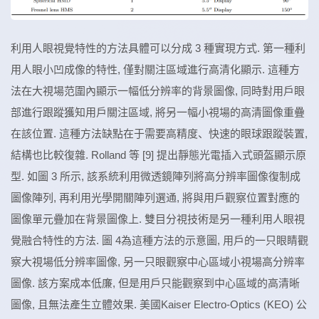
利用人眼視覺特性的方法具體可以分成 3 種實現方式. 第一種利
用人眼小凹成像的特性, 僅對關注區域進行高清化顯示. 這種方
法在大視場范圍內顯示一幅低分辨率的背景圖像, 同時對用戶眼
部進行跟蹤獲知用戶關注區域, 將另一幅小視場的高清圖像重疊
在該位置. 這種方法缺點在于需要高精度、快速的眼球跟蹤裝置,
結構也比較復雜. Rolland 等 [9] 提出靜態光電插入式頭盔顯示原
型. 如圖 3 所示, 該系統利用微透鏡陣列將高分辨率圖像復制成
圖像陣列, 再利用光學開關陣列選通, 將與用戶觀察位置對應的
圖像單元疊加在背景圖像上. 雙目分視技術是另一種利用人眼視
覺融合特性的方法. 圖 4為這種方法的示意圖, 用戶的一只眼睛觀
察大視場低分辨率圖像, 另一只眼觀察中心區域小視場高分辨率
圖像. 該方案成本低廉, 但是用戶只能觀察到中心區域的高清晰
圖像, 且無法產生立體效果. 美國Kaiser Electro-Optics (KEO) 公