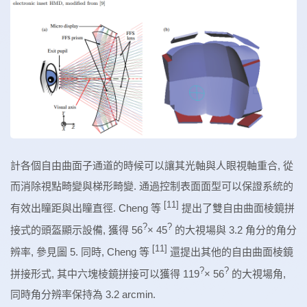
計各個自由曲面子通道的時候可以讓其光軸與人眼視軸重合, 從
而消除視點畸變與梯形畸變. 通過控制表面面型可以保證系統的
[11]
有效出瞳距與出瞳直徑. Cheng 等
提出了雙自由曲面棱鏡拼
?
?
接式的頭盔顯示設備, 獲得 56
× 45
的大視場與 3.2 角分的角分
[11]
辨率, 參見圖 5. 同時, Cheng 等
還提出其他的自由曲面棱鏡
?
?
拼接形式, 其中六塊棱鏡拼接可以獲得 119
× 56
的大視場角,
同時角分辨率保持為 3.2 arcmin.