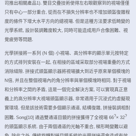
司推出相關產品1). 雙目交疊技術使得左右眼觀察到的視場僅僅
只有中心一部分重合, 從而在不損失分辨率也不增加頭盔復雜程
度的條件下增大水平方向的總視場. 但是這種方法要求低畸變的
光學系統, 設計裝調難度較大, 同時可能造成用戶合像困難、視
覺疲勞等問題.
光學拼接將一系列 (N 個) 小視場、高分辨率的顯示單元按特定
的方式排列安裝在一起, 在相接的區域采取部分視場重疊的方式
消除縫隙. 拼接式頭盔顯示器將視場擴大到近乎原來單個模塊的
N倍, 并且在整個視場內的角分辨率與單個模塊時相同. 對于視場
和分辨率之間的矛盾, 這是一個完全解決方案, 可以實現真正意
義上的高分辨率大視場頭盔顯示器, 非常適用于沉浸式的虛擬現
實環境. 但是該技術需要多個顯示通道, 結構復雜, 拼接裝調相對
?
?
困難. Song[10] 通過雙通道目鏡的拼接獲得了全視場 66
× 32
的頭盔顯示系統. 由于兩個通道的光軸不重合, 梯形畸變難以避
免. 除此之外, 傳統旋轉對稱目鏡系統的光學拼接還會造成有效