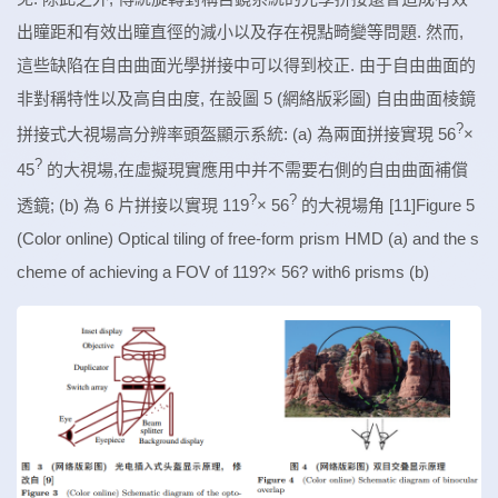
出瞳距和有效出瞳直徑的減小以及存在視點畸變等問題. 然而,
這些缺陷在自由曲面光學拼接中可以得到校正. 由于自由曲面的
非對稱特性以及高自由度, 在設圖 5 (網絡版彩圖) 自由曲面棱鏡
?
拼接式大視場高分辨率頭盔顯示系統: (a) 為兩面拼接實現 56
×
?
45
的大視場,在虛擬現實應用中并不需要右側的自由曲面補償
?
?
透鏡; (b) 為 6 片拼接以實現 119
× 56
的大視場角 [11]Figure 5
(Color online) Optical tiling of free-form prism HMD (a) and the s
cheme of achieving a FOV of 119?× 56? with6 prisms (b)