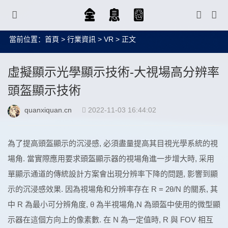
當前位置：
首頁
>
行業資訊
>
VR
> 正文
虛擬顯示光學顯示技術-大視場高分辨率
頭盔顯示技術
quanxiquan.cn
2022-11-03 16:44:02
為了提高頭盔顯示的沉浸感, 必須盡量提高其目視光學系統的視
場角. 當實際應用要求頭盔顯示器的視場角進一步增大時, 采用
單顯示通道的傳統設計方案會出現分辨率下降的問題, 影響到顯
示的沉浸感效果. 因為視場角和分辨率存在 R = 2θ/N 的關系, 其
中 R 為最小可分辨角度, θ 為半視場角,N 為頭盔中使用的微型顯
示器在這個方向上的像素數. 在 N 為一定值時, R 與 FOV 相互