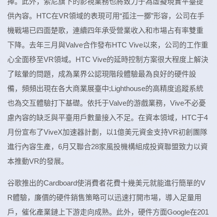
捧。此外，索尼旗下的影視業務也將致力于為虛擬現實平臺提
供內容。HTC在VR領域的表現可用“孤注一擲”形容，公司在手
機戰場已四面楚歌，連續四年承受營業收入和市場占有率雙重
下降。去年三月與Valve合作發布HTC Vive以來，公司的工作重
心全面移至VR領域。HTC Vive的延時控制方案很大程度上解決
了眩暈的問題，成為業界公認現階段體驗最為良好的硬件設
備，頻頻出現在各大商業展臺中;Lighthouse的高精度追蹤系統
也為交互體驗打下基礎。依托于Valve的游戲業務，Vive不必憂
慮內容的缺乏與平臺用戶數量接入不足。在資本領域，HTC于4
月份宣布了ViveX加速器計劃，以1億美元資金支持VR初創團隊
進行內容生產，6月又聯合28家風投機構組成投資聯盟致力以資
本推動VR的發展。
谷歌推出的Cardboard使消費者花費十幾美元就能進行簡單的V
R體驗，廉價的硬件銷售策略可以迅速打開市場，導入足量用
戶，催化產業鏈上下游走向成熟。此外，硬件方面Google在201