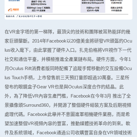
在VR金字塔的第一梯隊，最頂尖的技術和團隊被耳熟能詳的幾
家巨頭壟斷。2014年Facebook以20億美金將研發VR頭盔的Ocu
lus收入麾下，由此掌握了硬件入口。扎克伯格將VR視作下一代
社交和通信平臺，并積極推進全產業鏈布局。硬件方面，今年1
月Oculus Rift消費者版同時配備了追蹤手臂移動的交互設備Ocu
lus Touch手柄，上市發售前三天預訂量即超過10萬臺。三星所
發布的眼鏡盒子Gear VR也是與Oculus深度合作的結晶。此
外，為了降低VR內容生產門檻，Facebook在今年3月 推出了全
景攝像頭Surround360，并開源了整個硬件組裝方案及后期視頻
處理代碼。Facebook此舉并不意圖進軍相機硬件業務，而是希
望加速整個VR視頻內容的豐富，推動媒體技術革命的到來。軟
件及系統領域，Facebook通過公司收購豐富自身在VR領域技術