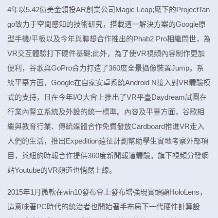
4年以5.42億美金領投AR創業公司Magic Leap;麾下的ProjectTan
go致力于空間感知的技術研究，搭載這一解決方案的Google原
型手機/平板以及今年與聯想合作推出的Phab2 Pro相繼問世，為
VR交互體驗打下硬件基礎;此外，為了使VR視頻內容制作更加
便利，谷歌與GoPro合力打造了360度全景攝像裝置Jump。系
統平臺方面，Google在自家安卓系統Android N接入對VR體驗模
式的支持，且在今年I/O大會上推出了VR平臺Daydream試圖在
行業內豎立系統及外設的統一標準。內容及平臺方面，谷歌相
繼與教育行業、傳統媒體合作免費發放Cardboard推進VR走入
人們的生活，推出Expedition遠征計劃幫助學生實地考察外部項
目，與紐約時報合作提供360度新聞報道體驗。旗下視頻分發網
站Youtube的VR頻道也悄然上線。
2015年1月微軟在win10發布會上發布增強現實頭顯HoloLens，
這意味著PC時代的統治者也開始著手布局下一代硬件計算設