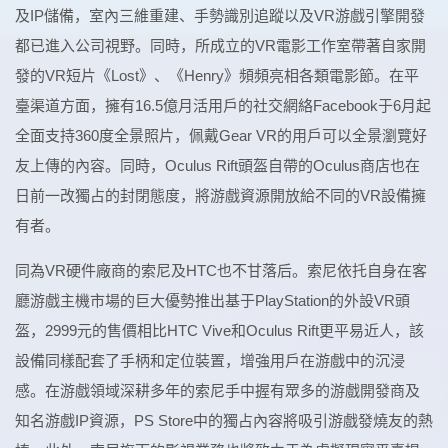
及IP儲備，室內三維重建、手勢識別追蹤以及VR游戲引擎開發
都已進入公司視野。同時，所成立的VR電影工作室帶著自家開
發的VR短片《Lost》、《Henry》頻頻亮相各類電影節。在平
臺渠道方面，擁有16.5億月活用戶的社交網絡Facebook于6月起
全面支持360度全景照片，佩戴Gear VR的用戶可以全景瀏覽好
友上傳的內容。同時，Oculus Rift頭盔自帶的Oculus商店也在
日前一改獨占的封閉態度，將游戲資源開放給不同的VR設備擁
有者。
同為VR硬件廠商的索尼及HTC也不甘落后。索尼依托自身在客
廳游戲主機市場的巨大優勢推出基于PlayStation的外設VR頭
盔，2999元的售價相比HTC Vive和Oculus Rift更平易近人，該
設備同樣配套了手柄和定位裝置，增強用戶在游戲中的沉浸
感。在游戲領域深耕多年的索尼手中握有眾多的游戲開發商及
知名游戲IP資源，PS Store中的獨占內容將吸引游戲發燒友的熱