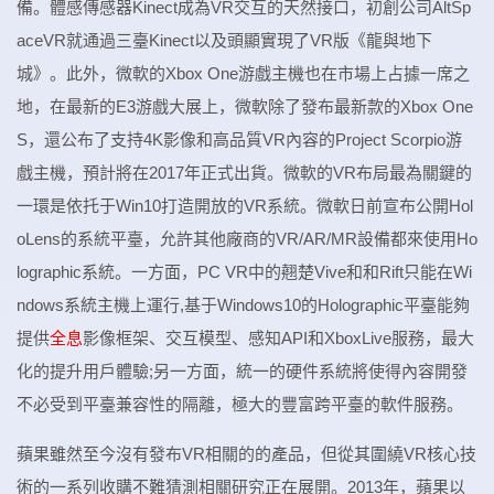
備。體感傳感器Kinect成為VR交互的天然接口，初創公司AltSp
aceVR就通過三臺Kinect以及頭顯實現了VR版《龍與地下
城》。此外，微軟的Xbox One游戲主機也在市場上占據一席之
地，在最新的E3游戲大展上，微軟除了發布最新款的Xbox One
S，還公布了支持4K影像和高品質VR內容的Project Scorpio游
戲主機，預計將在2017年正式出貨。微軟的VR布局最為關鍵的
一環是依托于Win10打造開放的VR系統。微軟日前宣布公開Hol
oLens的系統平臺，允許其他廠商的VR/AR/MR設備都來使用Ho
lographic系統。一方面，PC VR中的翹楚Vive和和Rift只能在Wi
ndows系統主機上運行,基于Windows10的Holographic平臺能夠
提供
全息
影像框架、交互模型、感知API和XboxLive服務，最大
化的提升用戶體驗;另一方面，統一的硬件系統將使得內容開發
不必受到平臺兼容性的隔離，極大的豐富跨平臺的軟件服務。
蘋果雖然至今沒有發布VR相關的的產品，但從其圍繞VR核心技
術的一系列收購不難猜測相關研究正在展開。2013年，蘋果以