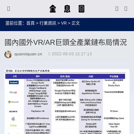
當前位置：
首頁
>
行業資訊
>
VR
> 正文
國內國外VR/AR巨頭全產業鏈布局情況
quanxiquan.cn
2022-09-03 15:27:13