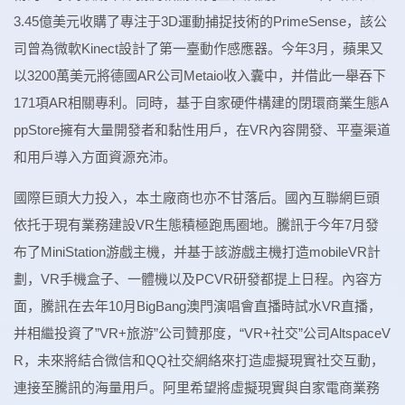
3.45億美元收購了專注于3D運動捕捉技術的PrimeSense，該公
司曾為微軟Kinect設計了第一臺動作感應器。今年3月，蘋果又
以3200萬美元將德國AR公司Metaio收入囊中，并借此一舉吞下
171項AR相關專利。同時，基于自家硬件構建的閉環商業生態A
ppStore擁有大量開發者和黏性用戶，在VR內容開發、平臺渠道
和用戶導入方面資源充沛。
國際巨頭大力投入，本土廠商也亦不甘落后。國內互聯網巨頭
依托于現有業務建設VR生態積極跑馬圈地。騰訊于今年7月發
布了MiniStation游戲主機，并基于該游戲主機打造mobileVR計
劃，VR手機盒子、一體機以及PCVR研發都提上日程。內容方
面，騰訊在去年10月BigBang澳門演唱會直播時試水VR直播，
并相繼投資了”VR+旅游”公司贊那度，“VR+社交”公司AltspaceV
R，未來將結合微信和QQ社交網絡來打造虛擬現實社交互動，
連接至騰訊的海量用戶。阿里希望將虛擬現實與自家電商業務