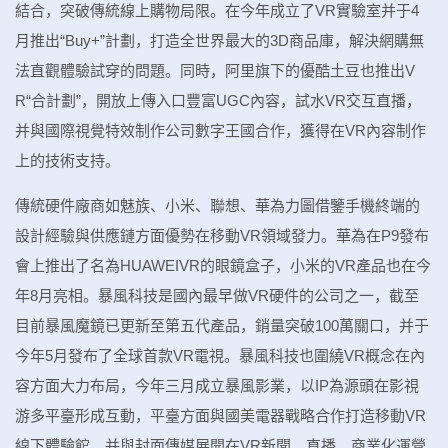
結合，突破傳統線上購物局限。在今年成立了VR實驗室并于4
月推出“Buy+”計劃，打造全世界最大的3D商品庫，解決網購無
法直觀體驗試穿的問題。同時，阿里旗下的優酷土豆也推出V
R“合計劃”，開放上傳入口豐富UGC內容，試水VR交互直播，
并與國際視覺特效制作公司數字王國合作，獲得在VR內容制作
上的技術支持。
傳統硬件廠商如魅族、小米、聯想、華為力圖借鑒手機終端的
設計經驗與供應鏈方面優勢在移動VR領域發力。華為在P9發布
會上推出了名為HUAWEIVR的眼鏡盒子，小米的VR產品也在今
年8月亮相。暴風科技是國內最早做VR硬件的公司之一，截至
目前暴風魔鏡已更新至第五代產品，銷量突破100萬關口，并于
今年5月發布了全球首款VR電視。暴風科技也圍繞VR概念在內
容方面大力布局，今年三月成立暴風影業，以IP為源頭在影視
游多平臺形成互動，平臺方面與國美電器戰略合作打造移動VR
線下體驗館，并與封面傳媒展開在VR新聞、直播、商業化運營