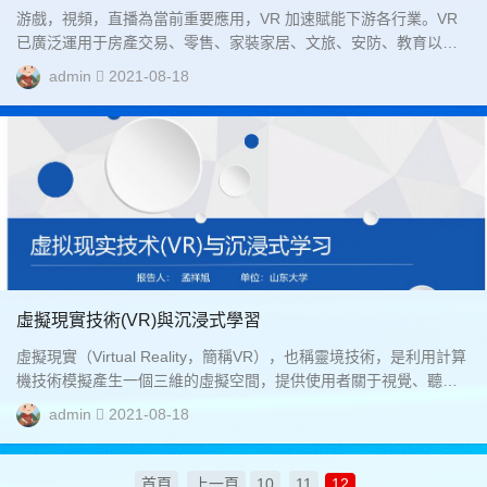
游戲，視頻，直播為當前重要應用，VR 加速賦能下游各行業。VR
已廣泛運用于房產交易、零售、家裝家居、文旅、安防、教育以及
醫療等領域。賽迪顧問預計 2018 年游戲占比 35.66%，視...
admin
2021-08-18
虛擬現實技術(VR)與沉浸式學習
虛擬現實（Virtual Reality，簡稱VR），也稱靈境技術，是利用計算
機技術模擬產生一個三維的虛擬空間，提供使用者關于視覺、聽
覺、觸覺等感官的模擬，讓使用者如同身歷其境一般，可以及時、
admin
2021-08-18
無限制地觀察三維空間內的事物。...
首頁
上一頁
10
11
12