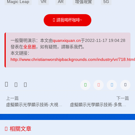
Magic Leap
VR
AR
增強現實
5G
請我喝杯咖啡~
一般聲明演示：本文由
quanxiquan.cn
于2022-11-17 19:04:28
發表在
全息圈
，如有疑問，請聯系我們。
本文鏈接：
http://www.christianworshipbackgrounds.com/industry/vr/718.html
上一篇
下一篇
虛擬顯示光學顯示技術-大視場高分辨率頭盔顯示技術
虛擬顯示光學顯示技術-多焦面頭盔顯示技術
相關文章