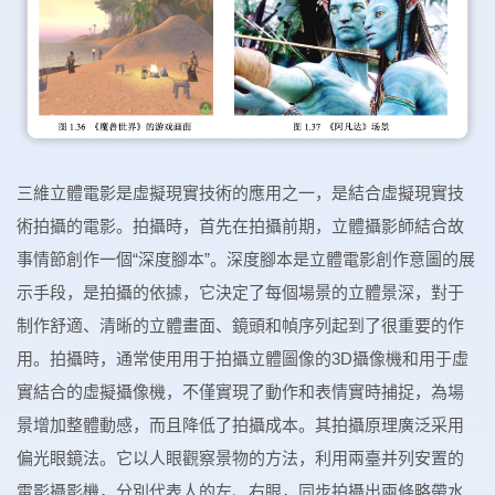
三維立體電影是虛擬現實技術的應用之一，是結合虛擬現實技
術拍攝的電影。拍攝時，首先在拍攝前期，立體攝影師結合故
事情節創作一個“深度腳本”。深度腳本是立體電影創作意圖的展
示手段，是拍攝的依據，它決定了每個場景的立體景深，對于
制作舒適、清晰的立體畫面、鏡頭和幀序列起到了很重要的作
用。拍攝時，通常使用用于拍攝立體圖像的3D攝像機和用于虛
實結合的虛擬攝像機，不僅實現了動作和表情實時捕捉，為場
景增加整體動感，而且降低了拍攝成本。其拍攝原理廣泛采用
偏光眼鏡法。它以人眼觀察景物的方法，利用兩臺并列安置的
電影攝影機，分別代表人的左、右眼，同步拍攝出兩條略帶水