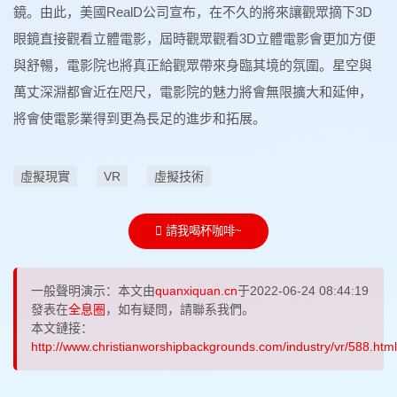
鏡。由此，美國RealD公司宣布，在不久的將來讓觀眾摘下3D
眼鏡直接觀看立體電影，屆時觀眾觀看3D立體電影會更加方便
與舒暢，電影院也將真正給觀眾帶來身臨其境的氛圍。星空與
萬丈深淵都會近在咫尺，電影院的魅力將會無限擴大和延伸，
將會使電影業得到更為長足的進步和拓展。
虛擬現實
VR
虛擬技術
請我喝杯咖啡~
一般聲明演示：本文由
quanxiquan.cn
于2022-06-24 08:44:19
發表在
全息圈
，如有疑問，請聯系我們。
本文鏈接：
http://www.christianworshipbackgrounds.com/industry/vr/588.html