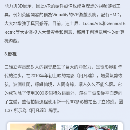
能力與3D顯示，因此VR的硬件設備也成為理想的視頻游戲工
具。例如英國開發的稱為Virtuality的VR游戲系統，配有HMD，
大大地增強了真實感等。目前，迪士尼、LucasArts和General E
lectric等大企業投入大量資金和創意，都用于創造贏利性的計算
機游戲。
3.影視
三維立體電影對人的視覺產生了巨大的沖擊力，是電影界劃時
代的進步。在2010年年初上映的電影《阿凡達》，場景氣勢恢
弘，波瀾壯闊，縹緲仙境，人間奇緣，讓人久久不能忘懷。它
的成功除了使用3000多個特效鏡頭外，還在于電影從平面走向
了立體，整個拍攝過程使用新一代3D攝影機拍出了立體感。圖
1.37 所示為《阿凡達》場景。