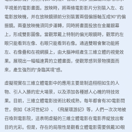
平視差的電影畫面。放映時，將兩條電影影片分別裝入左、右
電影放映機，并在放映鏡頭前分別裝置兩個偏振軸互成90°的偏
振鏡。兩臺放映機須同步運轉，同時將畫面投放在金屬銀幕
上，形成雙影圖像。當觀眾戴上特制的偏光眼鏡時，觀眾的左
眼只能看到左像、右眼只能看到右像。通過雙眼會聚功能將
左、右像疊和在視網膜上，由大腦神經產生三維立體的視覺效
果。展現出一幅幅連貫的立體畫面，使觀眾感到景物撲面而
來，產生強烈的“身臨其境”感。
虛擬現實在三維立體電影中的應用主要是制造栩栩如生的人
物、引人入勝的宏大場景，以及添加各種撼人心魄的特技效
果。目前，三維立體電影技術比較成熟，每年都會有3D電影問
世，例如《冰河世紀3》、《飛屋環游記》等，人們一次次地被
召喚到電影院，這表明虛擬的三維立體電影在電影界綻放出奪
目的光彩。但是，存在的局限性是觀看立體電影需要佩戴3D眼