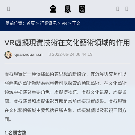
當前位置：
首頁
>
行業資訊
>
VR
> 正文
VR虛擬現實技術在文化藝術領域的作用
quanxiquan.cn
2022-06-24 08:44:19
虛擬現實是一種傳播藝術家思想的新媒介，其沉浸與交互可以
將靜態的藝術轉變為觀察者可以探索的動態藝術，在文化藝術
領域中扮演著重要角色。虛擬博物館、虛擬文化遺產、虛擬畫
廊、虛擬演員和虛擬電影等都是當前虛擬現實成果。虛擬現實
在文化藝術領域主要包括名勝古跡、虛擬游戲以及影視三個方
面。
1.名勝古跡