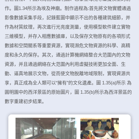
作。圖1.34所示為埃及神廟。制作過程為:首先將文物實體通過
影像數據采集手段，記錄藍圖中顯示不出的各種建筑細節，并
作為材質紋理，再次進行光亮度測量，使用模型軟件建立實物
三維模型，并存入相應數據庫，以及保存文物原有的各項形式
數據和空間關系等重要資源，實現瀕危文物資源的科學、高精
度和永久的保存。其次，通過計算機網絡整合大范圍內的文物
資源，并且通過網絡在大范圍內利用虛擬技術更加全面、生
動、逼真地展示文物，從而使文物脫離地域限制，實現資源共
享，真正成為全人類可以“擁有”的文化遺產。圖 1.35(a)所示 為
圓明園中的西洋景區的原始圖片，圖 1.35(b)所示為西洋景區的
數字重建初步結果。