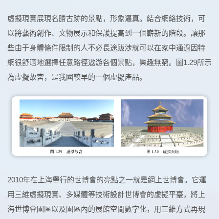
虛擬現實展現名勝古跡的景點，形象逼真。結合網絡技術，可
以將藝術創作、文物展示和保護提高到一個嶄新的階段。讓那
些由于身體條件限制的人不必長途跋涉就可以在家中通過因特
網很舒適地選擇任意路徑遨游各個景點，樂趣無窮。圖1.29所示
為虛擬故宮，是我國較早的一個虛擬產品。
2010年在上海舉行的世博會的亮點之一就是網上世博會。它運
用三維虛擬現實、多媒體等技術設計世博會的虛擬平臺，將上
海世博會園區以及園區內的展館空間數字化，用三維方式再現