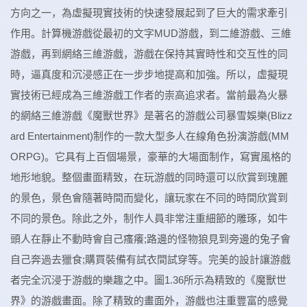
方向之一，為虛擬現實技術的快速發展起到了巨大的需求牽引
作用。計算機游戲從最初的文字MUD游戲，到二維游戲、三維
游戲，再到網絡三維游戲，游戲在保持其實時性和交互性的同
時，逼真度和沉浸感正在一步步地提高和加強。所以，虛擬現
實技術已經成為三維游戲工作者的崇高追求者。當前最為火暴
的網絡三維游戲《魔獸世界》是著名的游戲公司暴雪娛樂(Blizz
ard Entertainment)制作的一款大型多人在線角色扮演游戲(MM
ORPG)。它具有上百個場景，豪華的大場面制作，寫實風格的
地形地貌。整個畫面精致，在玩游戲的同時還可以欣賞到瑰麗
的景色，景色會隨著時間而變化，讓玩家在不同的時間欣賞到
不同的景色。除此之外，制作人員非常注重細節的雕琢，如牛
頭人在靜止不動時會自己瘙癢;路邊的怪物狼見到旁邊的兔子會
自己奔過去獵食;購買裝備有試衣間試穿等。完美的設計讓游戲
者完全沉浸于游戲的樂趣之中。圖1.36所示為精致的《魔獸世
界》的游戲畫面。除了精致的畫面外，游戲也注重豐富的感覺