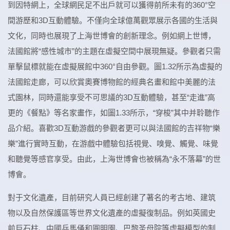
到因特網上，全球網民足不出戶就可以獲得前所未有的360°空
間游歷和3D互動體驗。不僅向全球億萬觀眾展示各國的生活與
文化，同時也展現了上海世博會的創新理念。例如網上世博，
法國館將“感性城市”的主題在虛擬空間中展現無疑。參觀者只需
單擊鼠標就能在虛擬展館中360°自由參觀。圖1.32所示為虛擬的
法國館走廊，可以欣賞奧賽博物館的經典名畫和館中美麗的法
式園林，同時還能享受不可思議的3D互動體驗，甚至“走進”高
更的《餐點》等名家畫作，如圖1.33所示，“穿梭”其中并聆聽作
品介紹。喜歡3D互動游戲的參觀者更可以與法國館的吉祥物“樂
樂”進行實時互動，在游戲中體驗包括視覺、嗅覺、觸覺、味覺
和聽覺等感官享受。由此，上海世博會也被稱為“永不落幕”的世
博會。
對于文化遺產，目前研究人員已經創建了著名的考古地、建筑
物以及自然保護區等世界文化遺產的虛擬復制品。例如英國史
前巨石柱、中國兵馬俑和圓明園、巴黎圣母院等虛擬模型的制