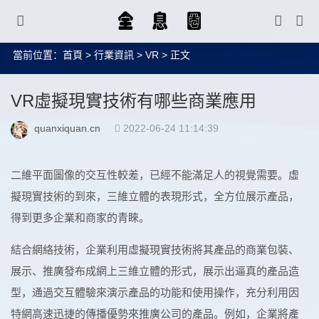
當前位置：
首頁
>
行業資訊
>
VR
> 正文
VR虛擬現實技術有哪些商業應用
quanxiquan.cn
2022-06-24 11:14:39
二維平面圖像的交互性較差，已經不能滿足人的視覺需要。虛
擬現實技術的到來，三維立體的表現形式，全方位展示產品，
得到更多企業和商家的青睞。
結合網絡技術，企業利用虛擬現實技術將其產品的商業包裝、
展示、推廣發布成網上三維立體的形式，展示出逼真的產品造
型，通過交互體驗來演示產品的功能和使用操作，充分利用因
特網高速迅捷的傳播優勢來推廣公司的產品。例如，企業將產