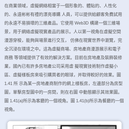
在商業領域，虛擬網絡相當于一個形象的、體貼的、人性化
的、永遠彬彬有禮的漂亮導購 人員，可以提供給顧客免費試用
的永遠不易損壞的三維產品。它使用 Web3D 構建一個三維場
景，用于網絡虛擬現實產品的展示。人以第一視角在虛擬空間
漫游穿梭，能夠與場景進行交互， 仿佛在現實世界中瀏覽，完
全沉浸在環境之中。這為虛擬商場、房地產商漫游展示和電子
商務 等領域提供了有效的解決方案。目前在房地產及裝飾裝修
業，國內已有許多房地產公司采用虛 擬現實技術制作虛擬小
區、虛擬樣板房來吸引購買者的眼球，并取得較好的效果。圖
1.41 所 示為某一房地產商制作的網上樣板房，左邊部分為房型
圖，單擊房型圖中的一房間，則在右圖 中動態顯示其效果圖。
圖 1.41(a)所示為客廳的一個視角。圖 1.41(b)所示為餐廳的一個
視角。