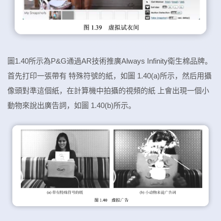
圖1.40所示為P&G通過AR技術推廣Always Infinity衛生棉品牌。
首先打印一張帶有 特殊符號的紙，如圖 1.40(a)所示，然后用攝
像頭對準這個紙，在計算機中拍攝的視頻的紙 上會出現一個小
動物來說出廣告詞，如圖 1.40(b)所示。