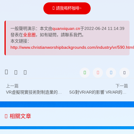
請我喝杯咖啡~
一般聲明演示：本文由
quanxiquan.cn
于2022-06-24 11:14:39
發表在
全息圈
，如有疑問，請聯系我們。
本文鏈接：
http://www.christianworshipbackgrounds.com/industry/vr/590.html
上一篇
下一篇
VR虛擬現實技術對制造業的作用
5G對VR/AR的影響 VR/AR的發展瓶頸5G可以解決嗎
相關文章