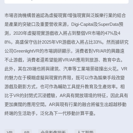
市場咨詢機構普遍認為虛擬現實/增強現實與泛娛樂行業的結合
是產業的突破口及重要營收來源，Digi-Capital及SuperData預
測，2020年虛擬現實游戲收入將占到整個VR市場的47%及4
8%，高盛保守估計2025年VR游戲收入將占比33%。然而據研究
公司GreenlightVR的市場調研顯示，消費者對VR/AR的興趣遠
不止游戲，消費者還希望能將VR/AR應用到旅游、教育中去。
此外，其在2B端也將與建筑、汽車等工業場景碰撞出火花。VR
的魅力在于模糊虛擬與現實的界限，既可以作為娛樂手段改變
游戲及觀影方式，也可作為輔助工具提升教育及生產效率。相
比于VR的封閉式沉浸體驗，AR具有開放環境的特征，因此具有
更加廣闊的應用空間。AR與現有行業的融合將催生出超越移動
終端的生活助手，泛化為下一代移動計算平臺。
VR
AR
全息影像技術
人工智能