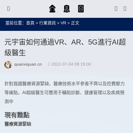
當前位置：
首頁
>
行業資訊
>
VR
> 正文
元宇宙如何通過VR、AR、5G進行AI超
級醫生
quanxiquan.cn
2022-07-04 08:19:00
針對我國醫療資源緊缺、醫療技術水平參差不齊以及控費壓力
等痛點，AI超級醫生可應用于輔助診斷、健康管理以及疾病預
測中
現有難點
醫療資源緊缺