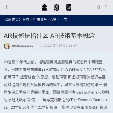
當前位置：
首頁
>
行業資訊
>
VR
> 正文
AR技術是指什么 AR技術基本概念
quanxiquan.cn
2022-07-14 08:02:24
20世紀90年代之前，增強現實與虛擬現實的概念尚未明確區
分，嘗試將虛擬物體進行三維顯示并通過體感交互控制的探索
都體現了“虛實結合”的思想。增強現實 與虛擬現實的起源甚至
可以追溯至現代計算機技術的誕生，與當代設備相仿的第一 個
原型機是著名計算機科學家、圖靈獎獲得者Ivan Sutherland發明
的頭戴式顯示設 備——達摩克利斯之劍(The Sword of Damocle
s)。20世紀90年代至21世紀初期， 增強現實在軍用及商用領域