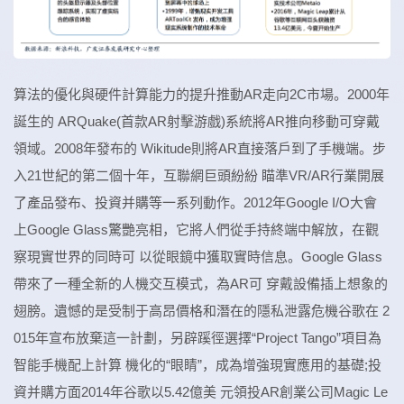
算法的優化與硬件計算能力的提升推動AR走向2C市場。2000年
誕生的 ARQuake(首款AR射擊游戲)系統將AR推向移動可穿戴
領域。2008年發布的 Wikitude則將AR直接落戶到了手機端。步
入21世紀的第二個十年，互聯網巨頭紛紛 瞄準VR/AR行業開展
了產品發布、投資并購等一系列動作。2012年Google I/O大會
上Google Glass驚艷亮相，它將人們從手持終端中解放，在觀
察現實世界的同時可 以從眼鏡中獲取實時信息。Google Glass
帶來了一種全新的人機交互模式，為AR可 穿戴設備插上想象的
翅膀。遺憾的是受制于高昂價格和潛在的隱私泄露危機谷歌在 2
015年宣布放棄這一計劃，另辟蹊徑選擇“Project Tango”項目為
智能手機配上計算 機化的“眼睛”，成為增強現實應用的基礎;投
資并購方面2014年谷歌以5.42億美 元領投AR創業公司Magic Le