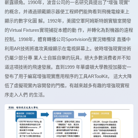
嶄露頭角。1990年，波音公司的一名研究員提出了“增強 現實”
的概念，并通過頭戴顯示器使工程師們能夠看到飛機電線束上
顯示的數字化圖 解。1992年，美國空軍阿姆斯特朗實驗室開發
的Virtual Fixtures實現捕捉本體的動 作，并轉化為對機器的遠程
控制。1998年，體育轉播公司Sportvision在實況橄欖球 直播中
利用AR技術將進攻黃線顯示在電視屏幕上。彼時增強現實技術
仍屬少部分專 業人士自娛自樂的玩具，絕大多數消費者并不知
道這項技術的飛速發展。直到1999 年華盛頓大學教授加藤宏一
發布了用于編寫增強現實應用程序的工具ARToolKit， 這大大降
低了虛擬現實內容開發的門檻，有越來越多有趣的增強現實程
序走入人們 的生活。