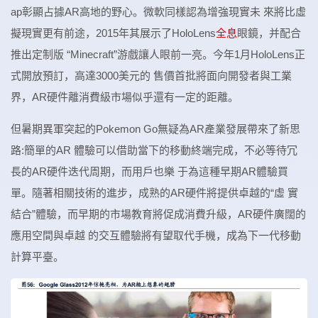
ap彰顯占據AR高地的野心。微軟同樣認為增強現實未 來將比虛
擬現實更有前途，2015年其展示了HoloLens
全息
眼鏡，并配合
推出定制版 “Minecraft”游戲讓人眼前一亮。今年1月HoloLens正
式開放預訂，高達3000美元的 售價首批將面向開發者與工業
界，AR硬件離消費級市場似乎還有一定的距離。
但暑期異軍突起的Pokemon Go無疑為AR產業發展帶來了新思
路:簡單的AR 體驗可以借助當下的移動終端完成，不必等待冗
長的AR硬件迭代周期，而用戶也樂 于為這種早期AR體驗買
單。隨著相關技術的進步，成熟的AR硬件將提供卓越的“虛 實
結合”體驗，而早期的市場教育將促成消費升級，AR硬件廣闊的
應用空間與卓越 的交互體驗將有望取代手機，成為下一代移動
計算平臺。