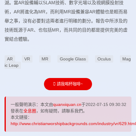
湖。當AR設備輔以SLAM技術、數字光場以及視網膜投射技
術，AR將進化為MR，而利用MR設備兼容AR體驗也是輕而易
舉之事，沒有必要對這兩者進行明確的劃分。報告中所涉及的
技術既源于AR、也包括MR，而共同的目的都是提供完美的虛
實結合體驗。
AR
VR
MR
Google Glass
Oculus
Mag
ic Leap
請我喝杯咖啡~
一般聲明演示：本文由
quanxiquan.cn
于2022-07-15 09:30:32
發表在
全息圈
，如有疑問，請聯系我們。
本文鏈接：
http://www.christianworshipbackgrounds.com/industry/vr/629.html