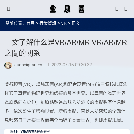
當前位置：
首頁
>
行業資訊
>
VR
> 正文
一文了解什么是VR/AR/MR VR/AR/MR
之間的關系
quanxiquan.cn
2022-07-15 09:30:32
虛擬現實(VR)、增強現實(AR)和混合現實(MR)這三個核心概念
打通了真實的物理世界和虛擬的數字世界。以真實的物理世界
為原點向右延伸，離原點越遠意味著所添加的虛擬數字信息越
多，依次誕生了增強現實、增強虛擬，直到人所感知的全部信
息都來自于虛擬世界而完全隔絕了真實世界，也即虛擬現實。