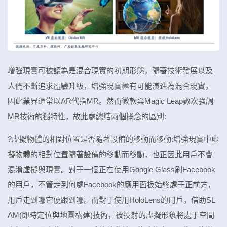
增強現實可被認為是混合現實的初期形態，隨著技術發展以及
人們不斷追求體驗升級，增強現實極有可能演進為混合現實，
因此業界通常以AR代指MR。然而微軟與Magic Leap數次強調
MR技術的獨特性，故此處總結兩個概念的區別:
?虛擬物體的相對位置是否隨著設備的移動而移動:增強現實中虛
擬物體的相對位置隨著設備的移動而移動，也正因此用戶不會
混淆虛擬與現實。對于一個正在使用Google Glass刷Facebook
的用戶，不管走到何處Facebook的應用面板始終處于正前方，
用戶走到哪它便跟到哪。而對于使用HoloLens的用戶，借助SL
AM(即時定位與地圖構建)技術，被投射的虛擬形象將處于空間