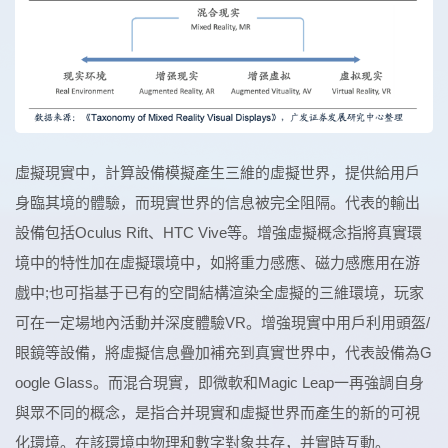
虛擬現實中，計算設備模擬產生三維的虛擬世界，提供給用戶
身臨其境的體驗，而現實世界的信息被完全阻隔。代表的輸出
設備包括Oculus Rift、HTC Vive等。增強虛擬概念指將真實環
境中的特性加在虛擬環境中，如將重力感應、磁力感應用在游
戲中;也可指基于已有的空間結構渲染全虛擬的三維環境，玩家
可在一定場地內活動并深度體驗VR。增強現實中用戶利用頭盔/
眼鏡等設備，將虛擬信息疊加補充到真實世界中，代表設備為G
oogle Glass。而混合現實，即微軟和Magic Leap一再強調自身
與眾不同的概念，是指合并現實和虛擬世界而產生的新的可視
化環境。在該環境中物理和數字對象共存，并實時互動。