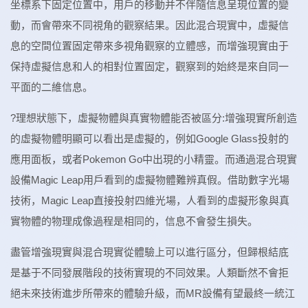
坐標系下固定位置中，用戶的移動并不伴隨信息呈現位置的變
動，而會帶來不同視角的觀察結果。因此混合現實中，虛擬信
息的空間位置固定帶來多視角觀察的立體感，而增強現實由于
保持虛擬信息和人的相對位置固定，觀察到的始終是來自同一
平面的二維信息。
?理想狀態下，虛擬物體與真實物體能否被區分:增強現實所創造
的虛擬物體明顯可以看出是虛擬的，例如Google Glass投射的
應用面板，或者Pokemon Go中出現的小精靈。而通過混合現實
設備Magic Leap用戶看到的虛擬物體難辨真假。借助數字光場
技術，Magic Leap直接投射四維光場，人看到的虛擬形象與真
實物體的物理成像過程是相同的，信息不會發生損失。
盡管增強現實與混合現實從體驗上可以進行區分，但歸根結底
是基于不同發展階段的技術實現的不同效果。人類斷然不會拒
絕未來技術進步所帶來的體驗升級，而MR設備有望最終一統江