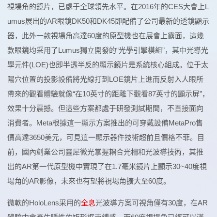
視場角的鏡片，已處于全球領先水平。在2016年的CES大會上L
umus展出的AR眼鏡DK50和DK45即配備了公司最新的透鏡顯示
器，此外一款視場角高達60度的原型機也在展會上露面，這幾
款眼鏡均采用了Lumus獨立開發的“光學引擎模組”，其中光導光
學元件(LOE)也即半透半反的顯示鏡片是系統核心組成。位于太
陽穴位置的投影設備將光線打到LOE鏡片上進而反射入人眼所
帶來的觀看體驗就像“在10英寸的距離下觀看87英寸的顯示屏”，
效果十分震撼。但這些方案都處于研發測試期間，不直接面向
消費者。Meta根據這一顯示方案推出的可穿戴設備MetaPro售
價高達3650美元，可見這一顯示器件技術超前且價格不菲。目
前，國內創業公司靈犀微光掌握耦合光柵和光波導技術，其推
出的AR第一代原型機中實現了在1.7毫米鏡片上顯示30~40度視
場角的AR影像，未來也有望將視場角擴大至60度。
微軟的HoloLens采用的
全息
光波導方案可視角僅有30度，在AR