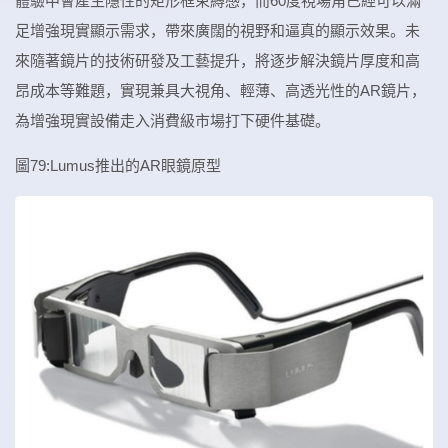
體驗中會產生隱性的矩形框束縛感，而60度視場角已經可以滿
足增強現實顯示需求，帶來廣闊的視野和逼真的顯示效果。未
來隨著鏡片的技術研發及工藝提升，將逐步解決鏡片厚度和高
昂成本等難題，實現兼具大視角、輕薄、高透光性的AR鏡片，
為增強現實設備走入消費級市場打下硬件基礎。
圖79:Lumus推出的AR眼鏡原型