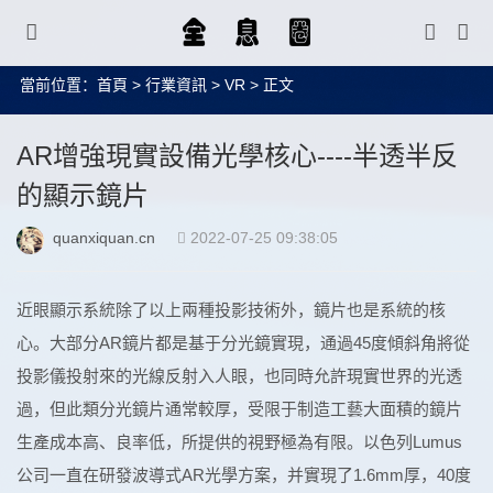
當前位置：
首頁
>
行業資訊
>
VR
> 正文
AR增強現實設備光學核心----半透半反
的顯示鏡片
quanxiquan.cn
2022-07-25 09:38:05
近眼顯示系統除了以上兩種投影技術外，鏡片也是系統的核
心。大部分AR鏡片都是基于分光鏡實現，通過45度傾斜角將從
投影儀投射來的光線反射入人眼，也同時允許現實世界的光透
過，但此類分光鏡片通常較厚，受限于制造工藝大面積的鏡片
生產成本高、良率低，所提供的視野極為有限。以色列Lumus
公司一直在研發波導式AR光學方案，并實現了1.6mm厚，40度