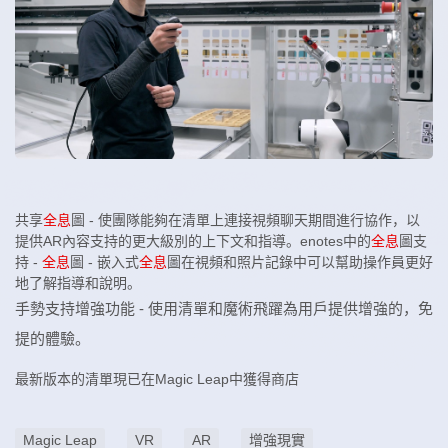
共享
全息
圖 - 使團隊能夠在清單上連接視頻聊天期間進行協作，以
提供AR內容支持的更大級別的上下文和指導。enotes中的
全息
圖支
持 -
全息
圖 - 嵌入式
全息
圖在視頻和照片記錄中可以幫助操作員更好
地了解指導和說明。
手勢支持增強功能 - 使用清單和魔術飛躍為用戶提供增強的，免
提的體驗。
最新版本的清單現已在Magic Leap中獲得商店
Magic Leap
VR
AR
增強現實