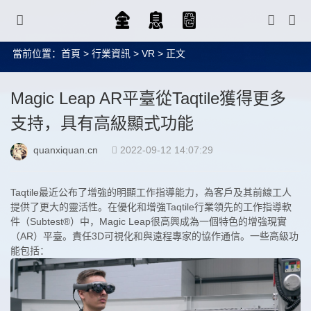
當前位置：
首頁
>
行業資訊
>
VR
> 正文
Magic Leap AR平臺從Taqtile獲得更多
支持，具有高級顯式功能
quanxiquan.cn
2022-09-12 14:07:29
Taqtile最近公布了增強的明顯工作指導能力，為客戶及其前線工人
提供了更大的靈活性。在優化和增強Taqtile行業領先的工作指導軟
件（Subtest®）中，Magic Leap很高興成為一個特色的增強現實
（AR）平臺。責任3D可視化和與遠程專家的協作通信。一些高級功
能包括：