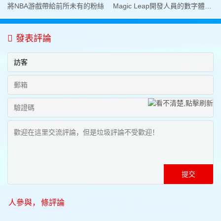
將NBA游戲帶給前所未有的粉絲
Magic Leap開發人員的數字體驗旅程
發表評論
人參與，
條評論