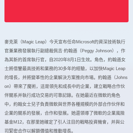
麥克萊（Magic Leap）今天宣布任命Microsoft的資深技術執行
官兼業務發展執行副總裁佩吉·約翰遜（Peggy Johnson），作
為其新的首席執行官，自2020年8月1日生效。角色，約翰遜女
士將借鑒最高技術和業務的30多年的經驗，以加快Magic Leap
的增長，并將變革性的企業解決方案推向市場。約翰遜（Johns
on）帶來了魔術，這是領先和成長中的企業，建立戰略合作伙
伴關系并執行成功交易的可靠記錄。在她最近在微軟的角色
中，約翰女士兒子負責微軟與世界各種規模的外部合作伙伴和
企業的關系的發展，合作和發展。她還領導了微軟的企業風險
基金M12，在那里她確定了引人注目的戰略投資機會，并與公
司緊密合作以解鎖價值和推動增長。