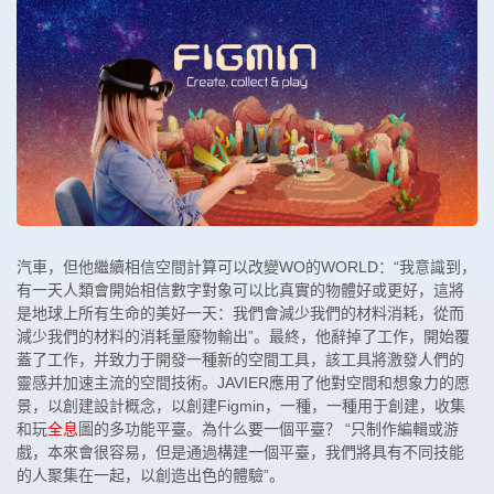
汽車，但他繼續相信空間計算可以改變WO的WORLD：“我意識到，
有一天人類會開始相信數字對象可以比真實的物體好或更好，這將
是地球上所有生命的美好一天：我們會減少我們的材料消耗，從而
減少我們的材料的消耗量廢物輸出”。最終，他辭掉了工作，開始覆
蓋了工作，并致力于開發一種新的空間工具，該工具將激發人們的
靈感并加速主流的空間技術。JAVIER應用了他對空間和想象力的愿
景，以創建設計概念，以創建Figmin，一種，一種用于創建，收集
和玩
全息
圖的多功能平臺。為什么要一個平臺？ “只制作編輯或游
戲，本來會很容易，但是通過構建一個平臺，我們將具有不同技能
的人聚集在一起，以創造出色的體驗”。