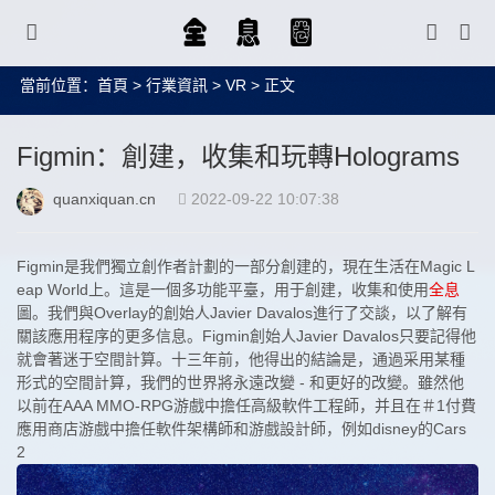
當前位置：
首頁
>
行業資訊
>
VR
> 正文
Figmin：創建，收集和玩轉Holograms
quanxiquan.cn
2022-09-22 10:07:38
Figmin是我們獨立創作者計劃的一部分創建的，現在生活在Magic L
eap World上。這是一個多功能平臺，用于創建，收集和使用
全息
圖。我們與Overlay的創始人Javier Davalos進行了交談，以了解有
關該應用程序的更多信息。Figmin創始人Javier Davalos只要記得他
就會著迷于空間計算。十三年前，他得出的結論是，通過采用某種
形式的空間計算，我們的世界將永遠改變 - 和更好的改變。雖然他
以前在AAA MMO-RPG游戲中擔任高級軟件工程師，并且在＃1付費
應用商店游戲中擔任軟件架構師和游戲設計師，例如disney的Cars
2