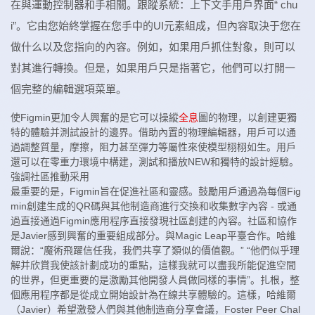
在與運動控制器和手相關。跟蹤系統：上下文手用戶界面“ chu
i”。它由您始終掌握在您手中的UI元素組成，但內容取決于您在
做什么以及您指向的內容。例如，如果用戶抓住對象，則可以
對其進行轉換。但是，如果用戶只是指著它，他們可以打開一
個完整的編輯選項菜單。
使Figmin更加令人興奮的是它可以操縱
全息
圖的物理，以創建更獨
特的體驗并測試設計的邊界。借助內置的物理編輯器，用戶可以通
過調整質量，摩擦，阻力甚至彈力等屬性來使模型栩栩如生。用戶
還可以在零重力環境中構建，測試和播放NEW和獨特的設計經驗。
強調社區推動采用
最重要的是，Figmin旨在促進社區和靈感。鼓勵用戶通過為每個Fig
min創建生成的QR碼與其他制造商進行交換和收集數字內容 - 或通
過直接通過Figmin應用程序直接發現社區創建的內容。社區和協作
是Javier感到興奮的重要組成部分。與Magic Leap平臺合作。哈維
爾說：“魔術飛躍信任我，我們共享了類似的價值觀。” “他們似乎理
解并欣賞我使該計劃成功的重點，這樣我就可以盡我所能促進空間
的世界，但更重要的是激勵其他開發人員做同樣的事情”。扎根，整
個應用程序都是從成立開始設計為在線共享體驗的。這樣，哈維爾
（Javier）希望激發人們與其他制造商分享會議，Foster Peer Chal