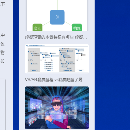
況下
境中
虛擬現實的本質特征有哪些 虛擬現實的三個本質特征
角色
該物
間如
VR/AR發展歷程 vr發展經歷了幾個階段