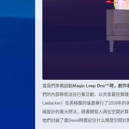
當我們準備啟動
Magic Leap One™時，創
們的內部專家派往行業活動，以共享最佳實踐。最近，
Laidacker）在英格蘭的倫敦舉行了2018年
繞設計的重大想法，隨著開發人員在空間計算
他們討論了當Devel時要記住什么開發空間計