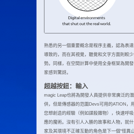
熟悉的另一個重要概念是程序主義，認為表達
導致的，而在其視覺，聽覺和文字方面則較少
勢。同樣，在空間計算中使用全身框架為開發
家感到驚訝。
超越按鈕：輸入
magic Leap也將為開發人員提供非常廣
供，但是傳感器的范圍Devs可用的ATIO
您想創造的經驗（例如謀殺雜物），快速呼吸
應的魔術。沒有引人入勝的故事和人物，就什
家及其環境不正確互動的角色是下一個“怪異山