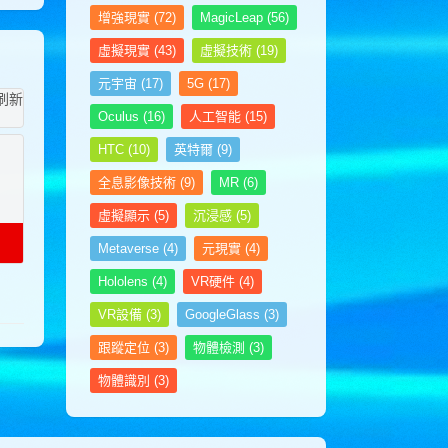
计算机工程师
增強現實
(72)
MagicLeap
(56)
计算机应用工程师考试网
虛擬現實
(43)
虛擬技術
(19)
家具设计师考试网
家政管理师考试网
元宇宙
(17)
5G
(17)
监理工程师考试网
建筑安装工程师考试网
Oculus
(16)
人工智能
(15)
建筑八大员考试网
HTC
(10)
英特爾
(9)
建筑工程师考试网
健康管理师考试网
全息影像技術
(9)
MR
(6)
健康照护师考试网
虛擬顯示
(5)
沉浸感
(5)
健身教练网
江苏英才教育网
Metaverse
(4)
元現實
(4)
江苏英才培训网
Hololens
(4)
VR硬件
(4)
江苏英才职业技能鉴定集团
金融分析师考试网
VR設備
(3)
GoogleGlass
(3)
经济师考试网
景观设计师考试网
跟蹤定位
(3)
物體檢測
(3)
景区管理师考试网
物體識別
(3)
酒店管理师考试网
客服管理师考试网
客户服务管理师考试网