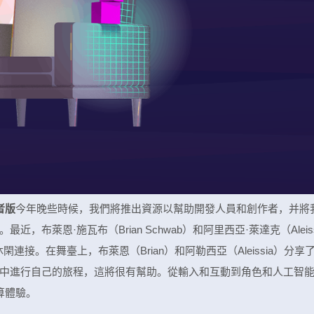
作者版
今年晚些時候，我們將推出資源以幫助開發人員和創作者，并將
布萊恩·施瓦布（Brian Schwab）和阿里西亞·萊達克（Aleiss
的休閑連接。在舞臺上，布萊恩（Brian）和阿勒西亞（Aleissia）分享
中進行自己的旅程，這將很有幫助。從輸入和互動到角色和人工智
算體驗。