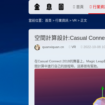
首頁
行業資
當前位置：
首頁
>
行業資訊
>
VR
> 正文
空間計算設計:Casual Connect
quanxiquan.cn
VR
2022-10-08 10
在Casual Connect 2018的舞臺上，Magic Lea
間計算中進行自己的旅程時，這將很有幫助。