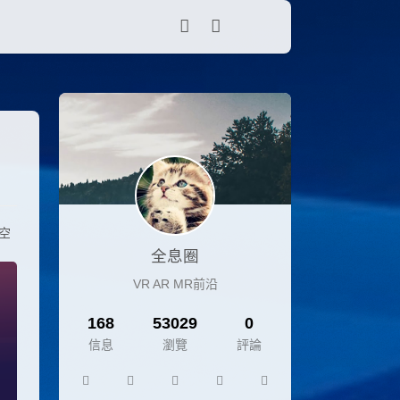
在空
全息圈
VR AR MR前沿
168
53029
0
信息
瀏覽
評論