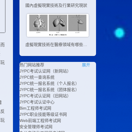
國內虛擬現實技術及行業研究現狀
動而
虛擬現實技術在醫療領域有哪些應用
優
使玩
热门网站推荐
展开
JYPC考试认证网（新网站）
JYPC统一查询系统
JYPC统一报名系统（个人报名）
JYPC统一报名系统（团体报名）
JYPC考试认证网（旧网站）
JYPC考试认证中心
據
Bim工程师考试网
的反
JYPC职业技能等级证书网
與玩
Web前端工程师考试网
安全管理师考试网