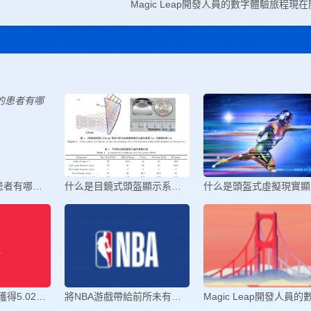
Magic Leap開發人員的數字體驗旅程現
基于ar的手術的患者有哪些看法
什么是目鏡式頭盔顯示系統 目鏡式
什
Magic Leap宣布獲得5.02億美元D輪
將NBA游戲帶給前所未有的粉絲