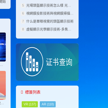
在開始
管理工程师考试网
光場頭盔顯示技術怎么樣 光場頭盔顯示技術原理
广告策划师考试网
視網膜投影技術與視網膜掃描顯示技術
商务师考试网
职业技能考试网
什么是單眼視覺的頭盔顯示技術
职业技能鉴定网
虛擬顯示光學顯示技術-多焦面頭盔顯示技術
职业技能鉴定网
职业技能证书网
职业技能考试网
职业技能考试网
职业技能证书网
焊接工程师考试网
护理管理师考试网
么是頭盔式虛擬現實顯示系統
花艺设计师考试网
化工工程师考试网
化妆品配方师考试网
环境工程师考试网
会计师考试网
会展策划师考试网
標簽列表
机电工程师考试网
机器人工程师考试网
Magic Leap開發人員的數字體驗旅程
VR
(137)
AR
(110)
机械工程师考试网