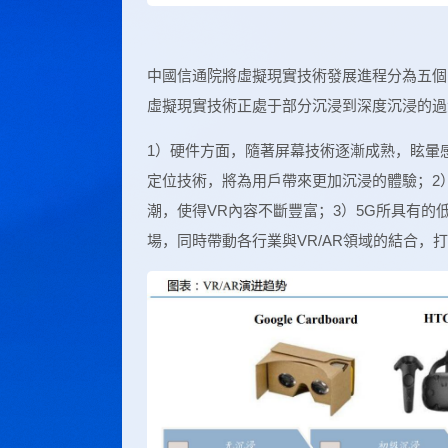
中國信通院將虛擬現實技術發展進程分為五個
虛擬現實技術正處于部分沉浸到深度沉浸的過
1）硬件方面，隨著屏幕技術逐漸成熟，眩暈
定位技術，將為用戶帶來更加沉浸的體驗；2）
潮，使得VR內容不斷豐富；3）5G所具有的
場，同時帶動各行業與VR/AR領域的結合，