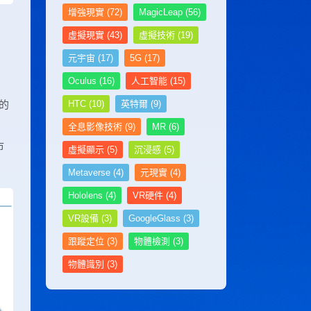
计算机工程师
增強現實
(72)
MagicLeap
(56)
计算机应用工程师考试网
虛擬現實
(43)
虛擬技術
(19)
家具设计师考试网
家政管理师考试网
，
元宇宙
(17)
5G
(17)
监理工程师考试网
建筑安装工程师考试网
Oculus
(16)
人工智能
(15)
建筑八大员考试网
的
HTC
(10)
英特爾
(9)
建筑工程师考试网
健康管理师考试网
全息影像技術
(9)
MR
(6)
健康照护师考试网
市
虛擬顯示
(5)
沉浸感
(5)
健身教练网
江苏英才教育网
Metaverse
(4)
元現實
(4)
江苏英才培训网
Hololens
(4)
VR硬件
(4)
江苏英才职业技能鉴定集团
金融分析师考试网
VR設備
(3)
GoogleGlass
(3)
经济师考试网
景观设计师考试网
跟蹤定位
(3)
物體檢測
(3)
景区管理师考试网
物體識別
(3)
酒店管理师考试网
客服管理师考试网
客户服务管理师考试网