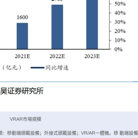
VRAR市場規模
類：移動端頭戴設備；外接式頭戴設備；VR/AR一體機。移 動端設