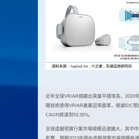
近年全球VR/AR頭顯出貨量平穩增長，202
關技術使得VR/AR產業迎來變革，根據IDC預計
CAGR將達到53.35%。
全球虛擬現實行業市場規模迅速擴大，其中中
影響，預期2023年國內虛擬現實市場規模將達