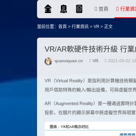
首頁
行業資
當前位置：
首頁
>
行業資訊
>
VR
> 正文
VR/AR軟硬件技術升級 行
quanxiquan.cn
VR
2021-09-02 16
VR（Virtual Reality）是指利用計
用戶借助特殊的輸入/輸出設備，可與虛擬世
AR（Augmented Reality）是一種
投影，在鏡片的顯示屏幕中將虛擬世界與現實