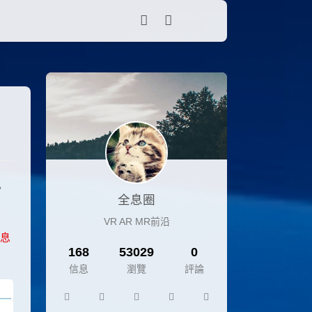
，
全息圈
VR AR MR前沿
息
168
53029
0
信息
瀏覽
評論