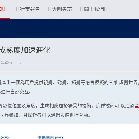
訊
行業報告
大咖專訪
關于我們
業成熟度加速進化
:52:47
算機技術模擬產生一個為用戶提供視覺、聽覺、觸覺等感官模擬的三維 虛擬世界
界進行自然交互。
通過實時計算影像位置及角度，生成相應虛擬場景的技術，這種技術可 以通過
全
世界疊加，且操作者可以通過設備進行互動。