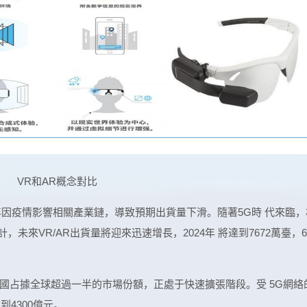
VR和AR概念對比
0年因疫情影響相關產業鏈，導致預期出貨量下滑。隨著5G時 代來臨，
，未來VR/AR出貨量將迎來迅速增長，2024年 將達到7672萬臺，
國占據全球超過一半的市場份額，正處于快速擴張階段。受 5G網絡
到4300億元。