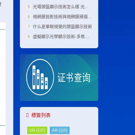
發
管理工程师考试网
光場頭盔顯示技術怎么樣 光場頭盔顯示技術原理
广告策划师考试网
視網膜投影技術與視網膜掃描顯示技術
商务师考试网
职业技能考试网
什么是單眼視覺的頭盔顯示技術
职业技能鉴定网
虛擬顯示光學顯示技術-多焦面頭盔顯示技術
职业技能鉴定网
职业技能证书网
职业技能考试网
职业技能考试网
职业技能证书网
焊接工程师考试网
护理管理师考试网
花艺设计师考试网
化工工程师考试网
化妆品配方师考试网
环境工程师考试网
会计师考试网
会展策划师考试网
標簽列表
机电工程师考试网
机器人工程师考试网
VR
(137)
AR
(110)
机械工程师考试网