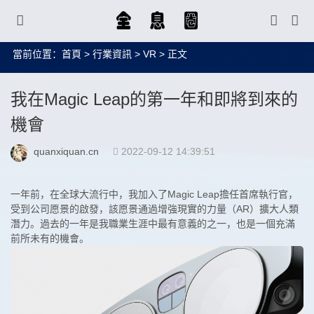
當前位置：
首頁
>
行業資訊
>
VR
> 正文
我在Magic Leap的第一年和即將到來的
機會
quanxiquan.cn
2022-09-12 14:39:51
一年前，在全球大流行中，我加入了Magic Leap擔任首席執行官，
受到公司愿景的啟發，該愿景通過增強現實的力量（AR）擴大人類
潛力。過去的一年是我職業生涯中最有意義的之一，也是一個充滿
前所未有的機會。