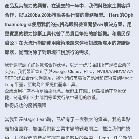
產品及其能力的興奮。在過去的一年中，我們與幾家企業客戶
合作，以\u200b\u200b推動各個行業的業務轉型。 Heru的Oph
thalmologist使用我們的技術為眼科檢查開發AR解決方案，用
更實惠的視力診斷工具代替了昂貴且笨拙的診斷機。和農民保
險公司在大流行期間使用魔術飛躍來遠程訓練新雇用的索賠調
節器，從而消除了對環境征稅旅行的需求。
我們還聘請了許多戰略合作伙伴，以進一步加強對所有規模企業的
支持。我們最近宣布了與Google Cloud，PTC，NVIDIAANDVMWA
RETO建立合作伙伴關系，將他們的市場領先應用和技術帶到Magic
Leap平臺，幫助為企業提供基本工具。
企業應用程序不再是抽象概念。我們正在幫助組織推動在醫療保
健，制造業和公共部門等重要行業中采用的收養。
取得成功的魔術飛躍
當我到達Magic Leap時，已經有了一套強大的資產。我的重點
是加強團隊，加強我們對企業市場的戰略關注，推進我們的技
術，并將我們的產品掌握在更多客戶的手中。 Leap，任命新的