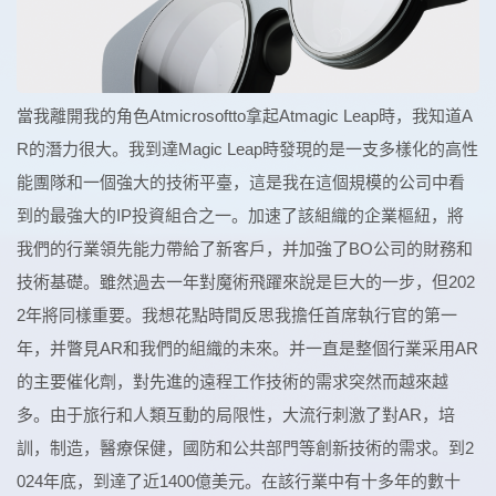
當我離開我的角色Atmicrosoftto拿起Atmagic Leap時，我知道A
R的潛力很大。我到達Magic Leap時發現的是一支多樣化的高性
能團隊和一個強大的技術平臺，這是我在這個規模的公司中看
到的最強大的IP投資組合之一。加速了該組織的企業樞紐，將
我們的行業領先能力帶給了新客戶，并加強了BO公司的財務和
技術基礎。雖然過去一年對魔術飛躍來說是巨大的一步，但202
2年將同樣重要。我想花點時間反思我擔任首席執行官的第一
年，并瞥見AR和我們的組織的未來。并一直是整個行業采用AR
的主要催化劑，對先進的遠程工作技術的需求突然而越來越
多。由于旅行和人類互動的局限性，大流行刺激了對AR，培
訓，制造，醫療保健，國防和公共部門等創新技術的需求。到2
024年底，到達了近1400億美元。在該行業中有十多年的數十