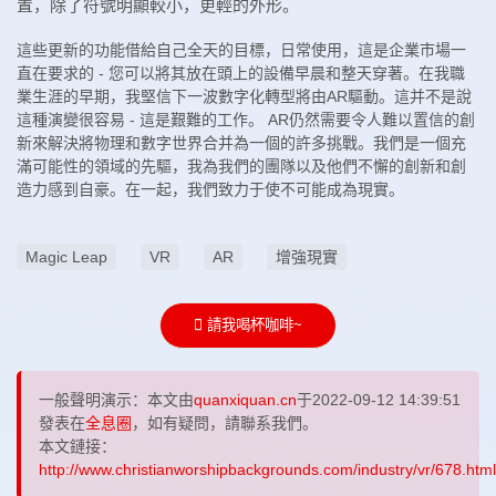
置，除了符號明顯較小，更輕的外形。
這些更新的功能借給自己全天的目標，日常使用，這是企業市場一
直在要求的 - 您可以將其放在頭上的設備早晨和整天穿著。在我職
業生涯的早期，我堅信下一波數字化轉型將由AR驅動。這并不是說
這種演變很容易 - 這是艱難的工作。 AR仍然需要令人難以置信的創
新來解決將物理和數字世界合并為一個的許多挑戰。我們是一個充
滿可能性的領域的先驅，我為我們的團隊以及他們不懈的創新和創
造力感到自豪。在一起，我們致力于使不可能成為現實。
Magic Leap
VR
AR
增強現實
請我喝杯咖啡~
一般聲明演示：本文由
quanxiquan.cn
于2022-09-12 14:39:51
發表在
全息圈
，如有疑問，請聯系我們。
本文鏈接：
http://www.christianworshipbackgrounds.com/industry/vr/678.html