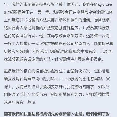
年，我們的市場領先技術投資了數十億美元，我們在Magic Lea
p上親眼目睹了這一第一手。和領導者正在瀏覽當今快速變化的
工作環境并尋找新的方法來提高績效和協作的組織。從醫院網
絡的負責人想找到新的方法來培訓復雜程序，并成為高科技制
造商的首席執行官，他正在尋求改善培訓方法，這將進一步將
一線工人授權到一家尋找市場的財務公司的負責人 - 以驅動屏幕
更換和AR數據可視化和CTO的范圍來實現文本知名度，以及查
找減輕視頻會議疲勞的方法 - 對切實解決方案的需求很高。
雖然我們的核心業務目標仍然專注于企業解決方案，但仍會繼
續強烈對在消費空間中應用Magic Leap技術的應用感興趣。實
際上，我們已經收到了幾項要求許可我們技術的請求，如果它
們提高了我們在企業市場上創新的地位和能力，他們將積極尋
求這些機會。獎項
隨著我們加快重點將行業領先的創新帶入企業，我們看到了對