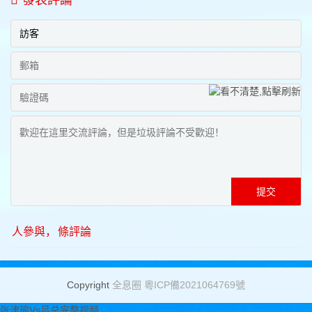
發表評論
人參與，
條評論
Copyright
全息圈
粵ICP備2021064769號
张津瑜Vs吕总完整视频