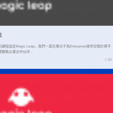
信
定Magic Leap，我們一直在專注于為Enterprise提供空間計算平
戰略企業合作伙伴...
50